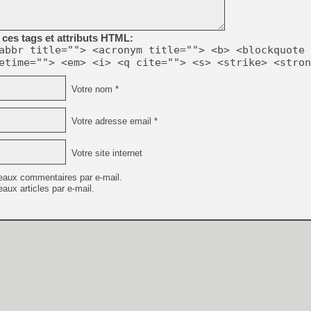
[GK] Beast of Reincarnation
[GK] Ubisoft : fin de parti
[GK] Mémoire cash - Metroid
ces tags et attributs HTML:
[GK] Dan Houser (GTA) défe
[GK] Comment EA Sports FC
abbr title=""> <acronym title=""> <b> <blockquote 
[GK] Crimson Moon : un Dark
etime=""> <em> <i> <q cite=""> <s> <strike> <stron
[GK] Isle of Reveries : le j
[GK] Moonlighter 2 : The En
[GK] Capcom relance Monste
Votre nom *
Votre adresse email *
[Mo5] Deux inédits du Virtu
[GK] Le beat'em up The Walk
Votre site internet
[GK] Endless Legend 2 : enf
eaux commentaires par e-mail.
aux articles par e-mail.
[LS] [PS5] Premiers signes 