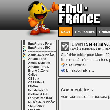
News
Emulateurs
Utilita
EmuFrance Forum
[Divers]
Series.ini v0
EmuFrance IRC
Posté le
31/01/2005
à
19:27
par
===================
Ce fichier folder pour Mame32(+
Actus Jeux Vidéos
Arcade Fans
fichier est à présent maintenu
Amiga Museum
Site Officiel
Arkames Trad.
En savoir plus…
Bruno C. Zone
Calice
CBSata
CPS2Shock
EF-Nes
Commentaire ¬
Fan de la NES
GirlFriend Adv.
Votre adresse e-mail ne sera p
Landstalker Trad.
Musée Jeux Vidéos
SMS Power