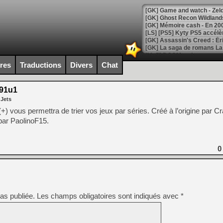
[Mo5] DOOM arrive en cart
[GK] Bethesda fête les 30 
ires
Traductions
Divers
Chat
[GK] Roblox : l'action en B
.91u1
[GK] Agenda - GeForce NOW
 Jets
[GK] Devolver Digital en a 
) vous permettra de trier vos jeux par séries. Créé à l’origine par C
 par PaolinoF15.
[LS] [PS5] ps5-y2jb-autolo
[GK] Pourquoi Marvel Tokon 
[GK] Test : Restory : Chill
0
[GK] GTA 6 : Rockstar Games
[GK] Hot Wheels Infinite Rus
[GK] Mémoire cash - Secret 
[GK] Résultats Nintendo : 
[GK] Déjà des dégraissage
as publiée.
Les champs obligatoires sont indiqués avec
*
[Mo5] Brickboy cherche à r
[GK] Minecraft et ses « Gra