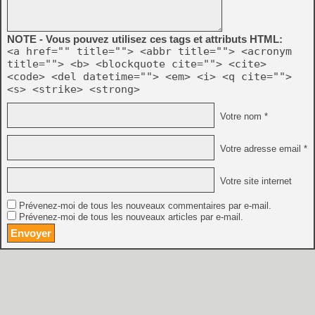
NOTE - Vous pouvez utilisez ces tags et attributs HTML:
<a href="" title=""> <abbr title=""> <acronym
title=""> <b> <blockquote cite=""> <cite>
<code> <del datetime=""> <em> <i> <q cite="">
<s> <strike> <strong>
Votre nom *
Votre adresse email *
Votre site internet
Prévenez-moi de tous les nouveaux commentaires par e-mail.
Prévenez-moi de tous les nouveaux articles par e-mail.