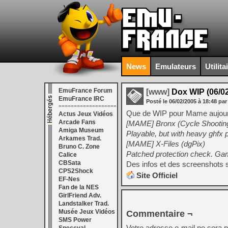
News
Emulateurs
Utilita
EmuFrance Forum
[www]
Dox WIP (06/02
EmuFrance IRC
Posté le
06/02/2005
à
18:48
par
===================
Que de WIP pour Mame aujour
Actus Jeux Vidéos
Arcade Fans
[MAME] Bronx (Cycle Shooting
Amiga Museum
Playable, but with heavy ghfx p
Arkames Trad.
[MAME] X-Files (dgPix)
Bruno C. Zone
Patched protection check. Ga
Calice
CBSata
Des infos et des screenshots son
CPS2Shock
Site Officiel
EF-Nes
Fan de la NES
GirlFriend Adv.
Landstalker Trad.
Musée Jeux Vidéos
Commentaire ¬
SMS Power
Votre adresse e-mail ne sera p