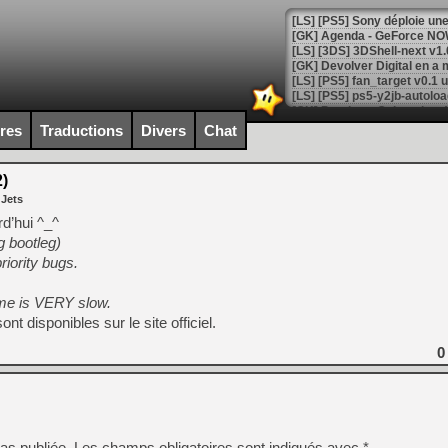
[GK] Agenda - GeForce NOW
[GK] Devolver Digital en a 
[LS] [PS5] ps5-y2jb-autolo
[GK] Pourquoi Marvel Tokon 
ires
Traductions
Divers
Chat
[GK] Test : Restory : Chill
[GK] GTA 6 : Rockstar Games
[GK] Hot Wheels Infinite Rus
)
[GK] Mémoire cash - Secret 
 Jets
[GK] Résultats Nintendo : 
d’hui ^_^
[GK] Déjà des dégraissage
 bootleg)
riority bugs.
[Mo5] Brickboy cherche à r
[GK] Minecraft et ses « Gra
me is VERY slow.
[GK] Beast of Reincarnation
t disponibles sur le site officiel.
[GK] Ubisoft : fin de parti
[GK] Mémoire cash - Metroid
[GK] Dan Houser (GTA) défe
0
[GK] Comment EA Sports FC
[GK] Crimson Moon : un Dark
[GK] Isle of Reveries : le j
[GK] Moonlighter 2 : The En
[GK] Capcom relance Monste
as publiée.
Les champs obligatoires sont indiqués avec
*