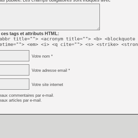
[Mo5] Deux inédits du Virtu
[GK] Le beat'em up The Walk
[GK] Endless Legend 2 : enf
ces tags et attributs HTML:
abbr title=""> <acronym title=""> <b> <blockquote 
etime=""> <em> <i> <q cite=""> <s> <strike> <stron
[LS] [PS5] Le WebKit Userl
Votre nom *
[GK] Oubliez Crazy Taxi, S
Votre adresse email *
[LS] [Switch] NSZ 5.0.0 es
Votre site internet
[GK] No More Room in Hell 2
eaux commentaires par e-mail.
aux articles par e-mail.