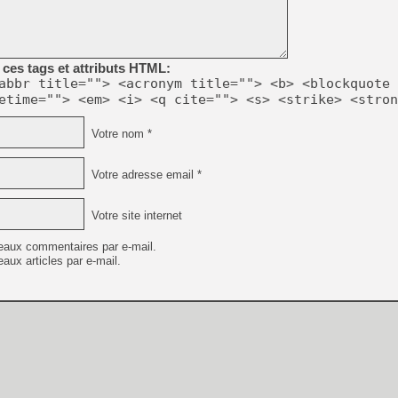
[LS] [PS5] Le WebKit Userl
ces tags et attributs HTML:
abbr title=""> <acronym title=""> <b> <blockquote 
etime=""> <em> <i> <q cite=""> <s> <strike> <stron
[GK] Oubliez Crazy Taxi, S
[LS] [Switch] NSZ 5.0.0 es
Votre nom *
[GK] No More Room in Hell 2
Votre adresse email *
[GK] Un chatbot Atelier Ryz
[GK] Mémoire cash - Splatte
Votre site internet
[GK] Nvidia : le prix des 
[GK] Suikoden Star Leap : 
eaux commentaires par e-mail.
[Mo5] La mini borne d’arc
aux articles par e-mail.