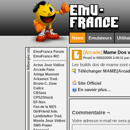
News
Emulateurs
Utilita
EmuFrance Forum
[Arcade]
Mame Dos v
EmuFrance IRC
Posté le
09/02/2005
à
00:11
par
===================
Les builds dos de mame sont e
Actus Jeux Vidéos
Arcade Fans
Télécharger MAME(Arcade)
Amiga Museum
Arkames Trad.
Site Officiel
Bruno C. Zone
Calice
En savoir plus…
CBSata
CPS2Shock
EF-Nes
Fan de la NES
GirlFriend Adv.
Commentaire ¬
Landstalker Trad.
Votre adresse e-mail ne sera p
Musée Jeux Vidéos
SMS Power