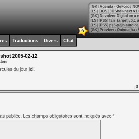
[GK] Agenda - GeForce NOW
[GK] Devolver Digital en a 
[LS] [PS5] ps5-y2jb-autolo
[GK] Pourquoi Marvel Tokon 
[GK] Test : Restory : Chill
ires
Traductions
Divers
Chat
[GK] GTA 6 : Rockstar Games
[GK] Hot Wheels Infinite Rus
[GK] Mémoire cash - Secret 
shot 2005-02-12
[GK] Résultats Nintendo : 
 Jets
[GK] Déjà des dégraissage
cules du jour
ici
.
[Mo5] Brickboy cherche à r
[GK] Minecraft et ses « Gra
0
[GK] Beast of Reincarnation
[GK] Ubisoft : fin de parti
[GK] Mémoire cash - Metroid
[GK] Dan Houser (GTA) défe
[GK] Comment EA Sports FC
[GK] Crimson Moon : un Dark
as publiée.
Les champs obligatoires sont indiqués avec
*
[GK] Isle of Reveries : le j
[GK] Moonlighter 2 : The En
[GK] Capcom relance Monste