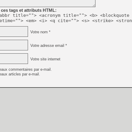
ces tags et attributs HTML:
[Mo5] Deux inédits du Virtu
abbr title=""> <acronym title=""> <b> <blockquote 
[GK] Le beat'em up The Walk
etime=""> <em> <i> <q cite=""> <s> <strike> <stron
[GK] Endless Legend 2 : enf
Votre nom *
[LS] [PS5] Le WebKit Userl
Votre adresse email *
Votre site internet
[GK] Oubliez Crazy Taxi, S
[LS] [Switch] NSZ 5.0.0 es
eaux commentaires par e-mail.
aux articles par e-mail.
[GK] No More Room in Hell 2
[GK] Un chatbot Atelier Ryz