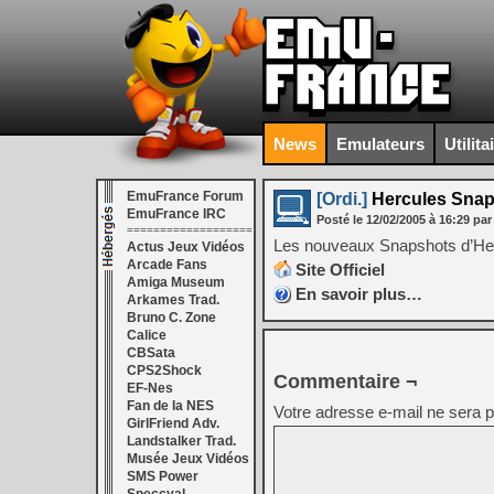
News
Emulateurs
Utilita
EmuFrance Forum
[Ordi.]
Hercules Snap
EmuFrance IRC
Posté le
12/02/2005
à
16:29
par
===================
Les nouveaux Snapshots d’Her
Actus Jeux Vidéos
Arcade Fans
Site Officiel
Amiga Museum
En savoir plus…
Arkames Trad.
Bruno C. Zone
Calice
CBSata
CPS2Shock
Commentaire ¬
EF-Nes
Fan de la NES
Votre adresse e-mail ne sera p
GirlFriend Adv.
Landstalker Trad.
Musée Jeux Vidéos
SMS Power