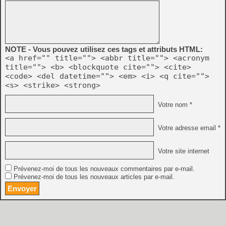
NOTE - Vous pouvez utilisez ces tags et attributs HTML:
<a href="" title=""> <abbr title=""> <acronym
title=""> <b> <blockquote cite=""> <cite>
<code> <del datetime=""> <em> <i> <q cite="">
<s> <strike> <strong>
Votre nom *
Votre adresse email *
Votre site internet
Prévenez-moi de tous les nouveaux commentaires par e-mail.
Prévenez-moi de tous les nouveaux articles par e-mail.