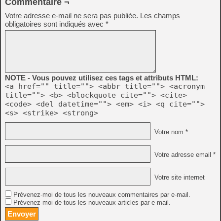
Commentaire ¬
Votre adresse e-mail ne sera pas publiée.
Les champs
obligatoires sont indiqués avec
*
NOTE - Vous pouvez utilisez ces tags et attributs HTML:
<a href="" title=""> <abbr title=""> <acronym
title=""> <b> <blockquote cite=""> <cite>
<code> <del datetime=""> <em> <i> <q cite="">
<s> <strike> <strong>
Votre nom *
Votre adresse email *
Votre site internet
Prévenez-moi de tous les nouveaux commentaires par e-mail.
Prévenez-moi de tous les nouveaux articles par e-mail.