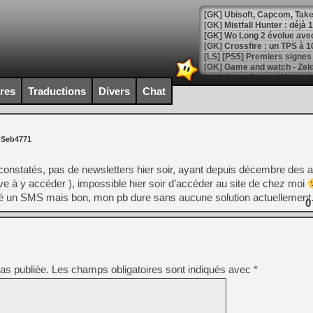
[GK] Mistfall Hunter : déjà 
[GK] Wo Long 2 évolue avec
[GK] Crossfire : un TPS à 100
[LS] [PS5] Premiers signes 
ires
Traductions
Divers
Chat
[Mo5] DOOM arrive en cart
 Seb4771
[GK] Bethesda fête les 30 
[GK] Roblox : l'action en B
onstatés, pas de newsletters hier soir, ayant depuis décembre des 
ive à y accéder ), impossible hier soir d’accéder au site de chez moi
[GK] Agenda - GeForce NOW
yé un SMS mais bon, mon pb dure sans aucune solution actuellement
0
[GK] Devolver Digital en a 
[LS] [PS5] ps5-y2jb-autolo
[GK] Pourquoi Marvel Tokon 
[GK] Test : Restory : Chill
[GK] GTA 6 : Rockstar Games
as publiée.
Les champs obligatoires sont indiqués avec
*
[GK] Hot Wheels Infinite Rus
[GK] Mémoire cash - Secret 
[GK] Résultats Nintendo : 