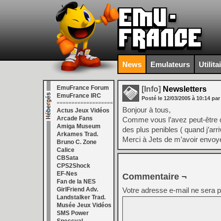
News
Emulateurs
Utilita
EmuFrance Forum
[Info]
Newsletters
EmuFrance IRC
Posté le
12/03/2005
à
10:14
par
===================
Bonjour à tous,
Actus Jeux Vidéos
Arcade Fans
Comme vous l’avez peut-être c
Amiga Museum
des plus penibles ( quand j’arr
Arkames Trad.
Merci à Jets de m’avoir envo
Bruno C. Zone
Calice
CBSata
CPS2Shock
EF-Nes
Commentaire ¬
Fan de la NES
GirlFriend Adv.
Votre adresse e-mail ne sera p
Landstalker Trad.
Musée Jeux Vidéos
SMS Power