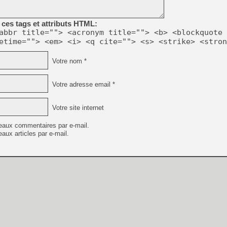
[GK] Déjà des dégraissage
[Mo5] Brickboy cherche à r
ces tags et attributs HTML:
[GK] Minecraft et ses « Gra
abbr title=""> <acronym title=""> <b> <blockquote 
etime=""> <em> <i> <q cite=""> <s> <strike> <stron
[GK] Beast of Reincarnation
[GK] Ubisoft : fin de parti
[GK] Mémoire cash - Metroid
Votre nom *
[GK] Dan Houser (GTA) défe
[GK] Comment EA Sports FC
[GK] Crimson Moon : un Dark
Votre adresse email *
[GK] Isle of Reveries : le j
[GK] Moonlighter 2 : The En
[GK] Capcom relance Monste
Votre site internet
eaux commentaires par e-mail.
aux articles par e-mail.
[Mo5] Deux inédits du Virtu
[GK] Le beat'em up The Walk
[LTF] Eté 2026 - Séquence 