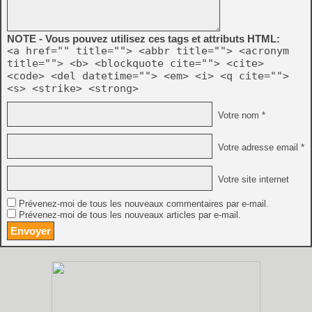
NOTE - Vous pouvez utilisez ces tags et attributs HTML:
<a href="" title=""> <abbr title=""> <acronym
title=""> <b> <blockquote cite=""> <cite>
<code> <del datetime=""> <em> <i> <q cite="">
<s> <strike> <strong>
Votre nom *
Votre adresse email *
Votre site internet
Prévenez-moi de tous les nouveaux commentaires par e-mail.
Prévenez-moi de tous les nouveaux articles par e-mail.