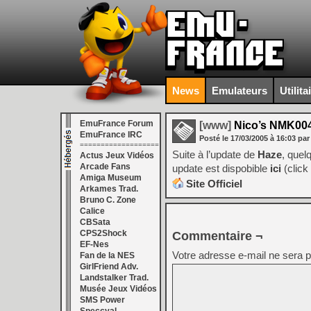
News
Emulateurs
Utilita
EmuFrance Forum
[www]
Nico’s NMK00
EmuFrance IRC
Posté le
17/03/2005
à
16:03
par
===================
Suite à l’update de
Haze
, quel
Actus Jeux Vidéos
Arcade Fans
update est dispobible
ici
(click
Amiga Museum
Site Officiel
Arkames Trad.
Bruno C. Zone
Calice
CBSata
CPS2Shock
Commentaire ¬
EF-Nes
Votre adresse e-mail ne sera p
Fan de la NES
GirlFriend Adv.
Landstalker Trad.
Musée Jeux Vidéos
SMS Power