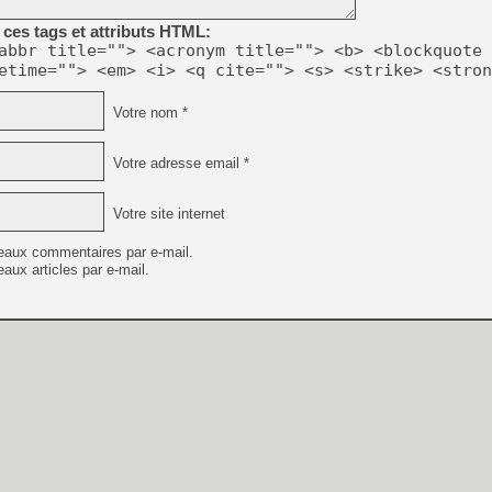
ces tags et attributs HTML:
abbr title=""> <acronym title=""> <b> <blockquote 
[LS] [PS5] Le WebKit Userl
etime=""> <em> <i> <q cite=""> <s> <strike> <stron
Votre nom *
[GK] Oubliez Crazy Taxi, S
[LS] [Switch] NSZ 5.0.0 es
Votre adresse email *
[GK] No More Room in Hell 2
Votre site internet
[GK] Un chatbot Atelier Ryz
eaux commentaires par e-mail.
[GK] Mémoire cash - Splatte
aux articles par e-mail.
[GK] Nvidia : le prix des 
[GK] Suikoden Star Leap : 
[Mo5] La mini borne d’arc