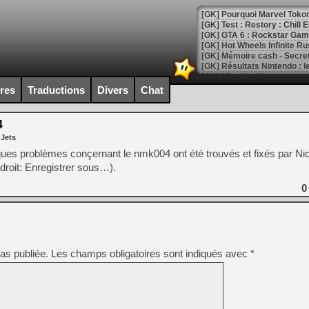
[GK] Pourquoi Marvel Tokon 
[GK] Test : Restory : Chill
[GK] GTA 6 : Rockstar Games
[GK] Hot Wheels Infinite Rus
[GK] Mémoire cash - Secret 
[GK] Résultats Nintendo : 
[GK] Déjà des dégraissage
ires
Traductions
Divers
Chat
[Mo5] Brickboy cherche à r
[GK] Minecraft et ses « Gra
4
 Jets
[GK] Beast of Reincarnation
[GK] Ubisoft : fin de parti
ques problèmes conçernant le nmk004 ont été trouvés et fixés par Nic
[GK] Mémoire cash - Metroid
 droit: Enregistrer sous…).
[GK] Dan Houser (GTA) défe
[GK] Comment EA Sports FC
0
[GK] Crimson Moon : un Dark
[GK] Isle of Reveries : le j
[GK] Moonlighter 2 : The En
[GK] Capcom relance Monste
as publiée.
Les champs obligatoires sont indiqués avec
*
[Mo5] Deux inédits du Virtu
[GK] Le beat'em up The Walk
[GK] Endless Legend 2 : enf