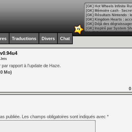
[GK] Hot Wheels Infinite Rus
[GK] Mémoire cash - Secret 
[GK] Résultats Nintendo : 
[GK] Déjà des dégraissage
[Mo5] Brickboy cherche à r
[GK] Minecraft et ses « Gra
ires
Traductions
Divers
Chat
[GK] Beast of Reincarnation
[GK] Ubisoft : fin de parti
v0.94u4
[GK] Mémoire cash - Metroid
 Jets
[GK] Dan Houser (GTA) défe
[GK] Comment EA Sports FC
 par rapport à l’update de Haze.
[GK] Crimson Moon : un Dark
.0 Mo)
[GK] Isle of Reveries : le j
[GK] Moonlighter 2 : The En
[GK] Capcom relance Monste
0
[Mo5] Deux inédits du Virtu
[GK] Le beat'em up The Walk
as publiée.
Les champs obligatoires sont indiqués avec
*
[GK] Endless Legend 2 : enf