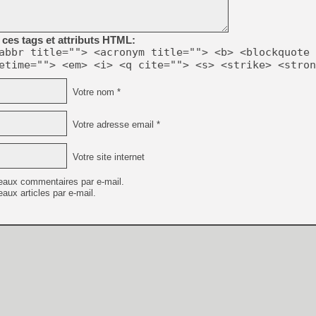
[LS] [PS5] Le WebKit Userl
ces tags et attributs HTML:
[GK] Oubliez Crazy Taxi, S
abbr title=""> <acronym title=""> <b> <blockquote 
etime=""> <em> <i> <q cite=""> <s> <strike> <stron
[LS] [Switch] NSZ 5.0.0 es
Votre nom *
[GK] No More Room in Hell 2
[GK] Un chatbot Atelier Ryz
Votre adresse email *
[GK] Mémoire cash - Splatte
[GK] Nvidia : le prix des 
[GK] Suikoden Star Leap : 
Votre site internet
[Mo5] La mini borne d’arc
eaux commentaires par e-mail.
[GK] Atari renoue avec les 
aux articles par e-mail.
[GK] Le studio de FIFA Worl
[GK] La PlayStation 1 en L
[GK] GTA 6 : Rockstar Games