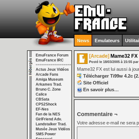
News
Emulateurs
Utilita
EmuFrance Forum
[Arcade]
Mame32 FX 
EmuFrance IRC
Posté le
18/03/2005
à
15:55
par
===================
Mame32 FX est lui aussi à jour
Actus Jeux Vidéos
Arcade Fans
Télécharger Ti99w 4.2c (2
Amiga Museum
Site Officiel
Arkames Trad.
En savoir plus…
Bruno C. Zone
Calice
CBSata
CPS2Shock
EF-Nes
Commentaire ¬
Fan de la NES
GirlFriend Adv.
Votre adresse e-mail ne sera p
Landstalker Trad.
Musée Jeux Vidéos
SMS Power