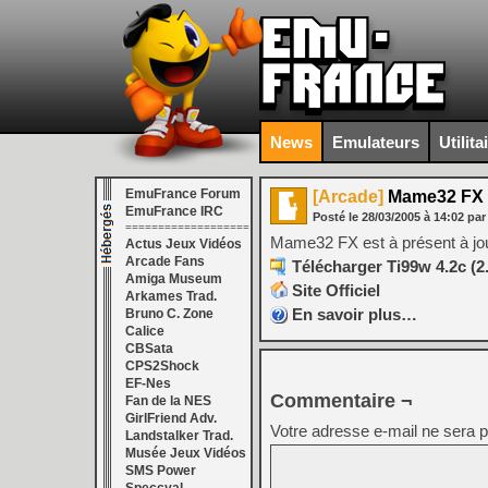
News
Emulateurs
Utilita
EmuFrance Forum
[Arcade]
Mame32 FX 
EmuFrance IRC
Posté le
28/03/2005
à
14:02
par
===================
Mame32 FX est à présent à jou
Actus Jeux Vidéos
Arcade Fans
Télécharger Ti99w 4.2c (2
Amiga Museum
Site Officiel
Arkames Trad.
En savoir plus…
Bruno C. Zone
Calice
CBSata
CPS2Shock
EF-Nes
Commentaire ¬
Fan de la NES
GirlFriend Adv.
Votre adresse e-mail ne sera p
Landstalker Trad.
Musée Jeux Vidéos
SMS Power