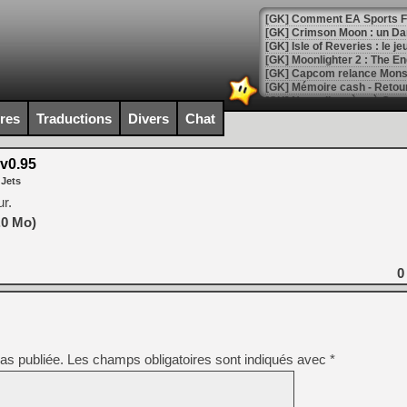
[GK] Comment EA Sports FC
[GK] Crimson Moon : un Dark
[GK] Isle of Reveries : le j
[GK] Moonlighter 2 : The En
[GK] Capcom relance Monste
ires
Traductions
Divers
Chat
[Mo5] Deux inédits du Virtu
[GK] Le beat'em up The Walk
v0.95
 Jets
[GK] Endless Legend 2 : enf
r.
.0 Mo)
[LS] [PS5] Le WebKit Userl
0
[GK] Oubliez Crazy Taxi, S
[LS] [Switch] NSZ 5.0.0 es
as publiée.
Les champs obligatoires sont indiqués avec
*
[GK] No More Room in Hell 2
[GK] Un chatbot Atelier Ryz
[GK] Mémoire cash - Splatte