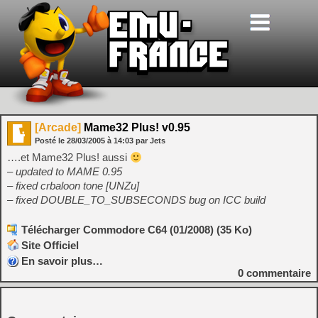
[Arcade]
Mame32 Plus! v0.95
Posté le
28/03/2005
à
14:03
par Jets
….et Mame32 Plus! aussi
– updated to MAME 0.95
– fixed crbaloon tone [UNZu]
– fixed DOUBLE_TO_SUBSECONDS bug on ICC build
Télécharger Commodore C64 (01/2008) (35 Ko)
Site Officiel
En savoir plus…
0
commentaire