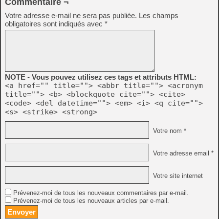
Commentaire ¬
Votre adresse e-mail ne sera pas publiée.
Les champs
obligatoires sont indiqués avec
*
NOTE - Vous pouvez utilisez ces tags et attributs HTML:
<a href="" title=""> <abbr title=""> <acronym
title=""> <b> <blockquote cite=""> <cite>
<code> <del datetime=""> <em> <i> <q cite="">
<s> <strike> <strong>
Votre nom *
Votre adresse email *
Votre site internet
Prévenez-moi de tous les nouveaux commentaires par e-mail.
Prévenez-moi de tous les nouveaux articles par e-mail.