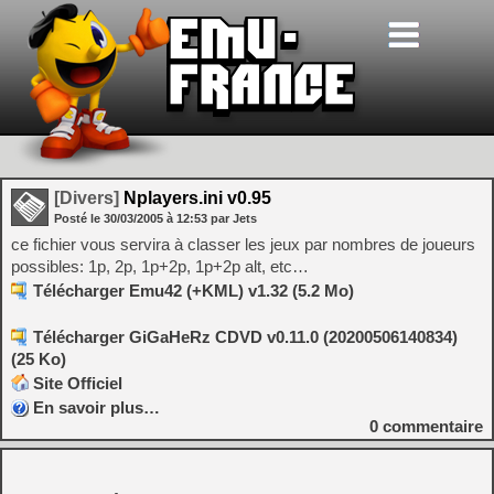
[Divers]
Nplayers.ini v0.95
Posté le
30/03/2005
à
12:53
par Jets
ce fichier vous servira à classer les jeux par nombres de joueurs
possibles: 1p, 2p, 1p+2p, 1p+2p alt, etc…
Télécharger Emu42 (+KML) v1.32 (5.2 Mo)
Télécharger GiGaHeRz CDVD v0.11.0 (20200506140834)
(25 Ko)
Site Officiel
En savoir plus…
0
commentaire