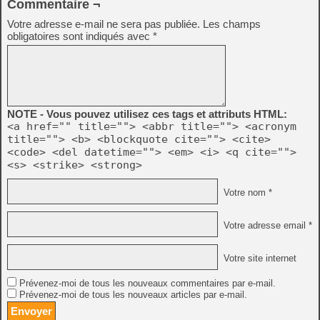
Commentaire ¬
Votre adresse e-mail ne sera pas publiée.
Les champs
obligatoires sont indiqués avec
*
NOTE - Vous pouvez utilisez ces tags et attributs HTML:
<a href="" title=""> <abbr title=""> <acronym
title=""> <b> <blockquote cite=""> <cite>
<code> <del datetime=""> <em> <i> <q cite="">
<s> <strike> <strong>
Votre nom *
Votre adresse email *
Votre site internet
Prévenez-moi de tous les nouveaux commentaires par e-mail.
Prévenez-moi de tous les nouveaux articles par e-mail.