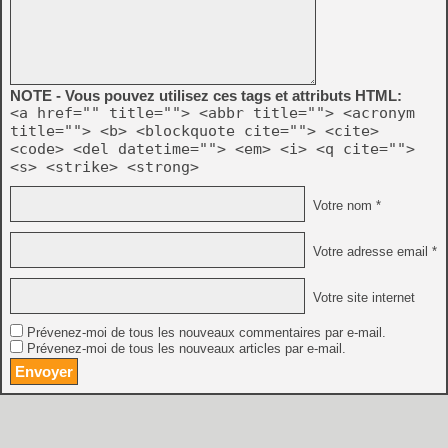
NOTE - Vous pouvez utilisez ces tags et attributs HTML:
<a href="" title=""> <abbr title=""> <acronym
title=""> <b> <blockquote cite=""> <cite>
<code> <del datetime=""> <em> <i> <q cite="">
<s> <strike> <strong>
Votre nom *
Votre adresse email *
Votre site internet
Prévenez-moi de tous les nouveaux commentaires par e-mail.
Prévenez-moi de tous les nouveaux articles par e-mail.