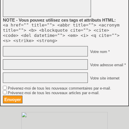
NOTE - Vous pouvez utilisez ces tags et attributs HTML:
<a href="" title=""> <abbr title=""> <acronym
title=""> <b> <blockquote cite=""> <cite>
<code> <del datetime=""> <em> <i> <q cite="">
<s> <strike> <strong>
Votre nom *
Votre adresse email *
Votre site internet
Prévenez-moi de tous les nouveaux commentaires par e-mail.
Prévenez-moi de tous les nouveaux articles par e-mail.