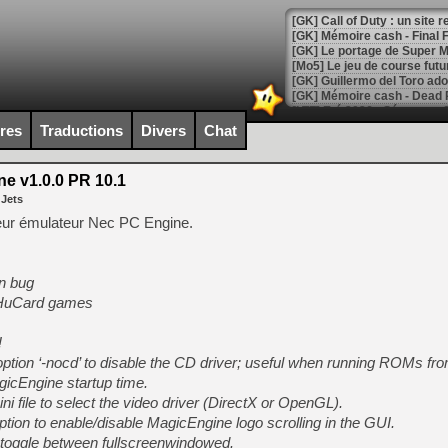
[GK] Le portage de Super M
[Mo5] Le jeu de course fut
[GK] Guillermo del Toro ado
[LTF] Eté 2026 - Séquence 
ires
Traductions
Divers
Chat
[GK] Mistfall Hunter : déjà 
[GK] Wo Long 2 évolue avec
[GK] Crossfire : un TPS à 100
e v1.0.0 PR 10.1
[LS] [PS5] Premiers signes 
 Jets
leur émulateur Nec PC Engine.
on bug
[Mo5] DOOM arrive en cart
n HuCard games
[GK] Bethesda fête les 30 
[GK] Roblox : l'action en B
!
tion ‘-nocd’ to disable the CD driver; useful when running ROMs fro
[GK] Agenda - GeForce NOW
gicEngine startup time.
[GK] Devolver Digital en a 
.ini file to select the video driver (DirectX or OpenGL).
ption to enable/disable MagicEngine logo scrolling in the GUI.
[LS] [PS5] ps5-y2jb-autolo
oggle between fullscreenwindowed.