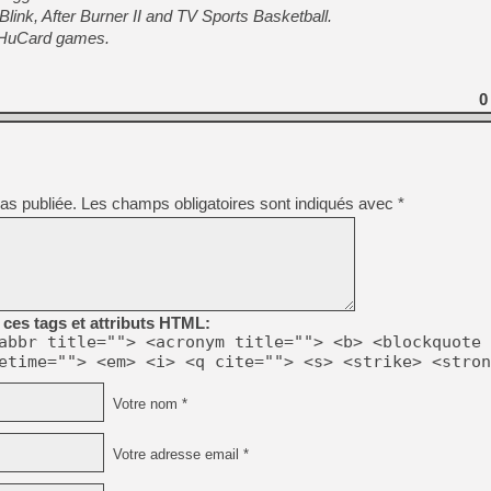
[GK] Pourquoi Marvel Tokon 
 Blink, After Burner II and TV Sports Basketball.
[GK] Test : Restory : Chill
w HuCard games.
[GK] GTA 6 : Rockstar Games
[GK] Hot Wheels Infinite Rus
[GK] Mémoire cash - Secret 
[GK] Résultats Nintendo : 
0
[GK] Déjà des dégraissage
[Mo5] Brickboy cherche à r
[GK] Minecraft et ses « Gra
as publiée.
Les champs obligatoires sont indiqués avec
*
[GK] Beast of Reincarnation
[GK] Ubisoft : fin de parti
[GK] Mémoire cash - Metroid
[GK] Dan Houser (GTA) défe
[GK] Comment EA Sports FC
[GK] Crimson Moon : un Dark
[GK] Isle of Reveries : le j
ces tags et attributs HTML:
[GK] Moonlighter 2 : The En
abbr title=""> <acronym title=""> <b> <blockquote 
etime=""> <em> <i> <q cite=""> <s> <strike> <stron
Votre nom *
Votre adresse email *