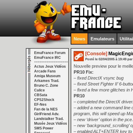
News
Emulateurs
Utilita
EmuFrance Forum
[Console]
MagicEngin
EmuFrance IRC
Posté le
02/04/2005
à
19:49
par
===================
Nouvelle preview pour le meil
Actus Jeux Vidéos
Arcade Fans
PR10 Fix:
Amiga Museum
– fixed DirectX vsync bug
Arkames Trad.
– fixed Street Fighter II’ 6-butt
Bruno C. Zone
– fixed a few more glitches i
Calice
CBSata
PR10
CPS2Shock
– completed the DirectX driver
EF-Nes
– added a new command line op
Fan de la NES
program, this will speed up Ma
GirlFriend Adv.
Landstalker Trad.
– new ‘driver’ option in the pce
Musée Jeux Vidéos
– new ‘background_scrolling’ o
SMS Power
– enabled ALT+ENTER key to t