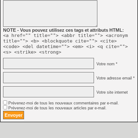
NOTE - Vous pouvez utilisez ces tags et attributs HTML:
<a href="" title=""> <abbr title=""> <acronym
title=""> <b> <blockquote cite=""> <cite>
<code> <del datetime=""> <em> <i> <q cite="">
<s> <strike> <strong>
Votre nom *
Votre adresse email *
Votre site internet
Prévenez-moi de tous les nouveaux commentaires par e-mail.
Prévenez-moi de tous les nouveaux articles par e-mail.