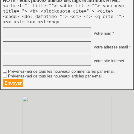
NOTE - Vous pouvez utilisez ces tags et attributs HTML:
<a href="" title=""> <abbr title=""> <acronym
title=""> <b> <blockquote cite=""> <cite>
<code> <del datetime=""> <em> <i> <q cite="">
<s> <strike> <strong>
Votre nom *
Votre adresse email *
Votre site internet
Prévenez-moi de tous les nouveaux commentaires par e-mail.
Prévenez-moi de tous les nouveaux articles par e-mail.