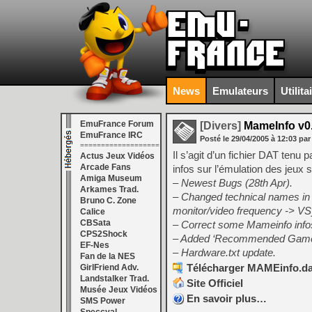
News
Emulateurs
Utilita
EmuFrance Forum
[Divers]
MameInfo v0.
EmuFrance IRC
Posté le
29/04/2005
à
12:03
par
===================
Il s’agit d’un fichier DAT ten
Actus Jeux Vidéos
Arcade Fans
infos sur l’émulation des jeux
Amiga Museum
– Newest Bugs (28th Apr).
Arkames Trad.
– Changed technical names in 
Bruno C. Zone
monitor/video frequency -> VS
Calice
CBSata
– Correct some Mameinfo info
CPS2Shock
– Added ‘Recommended Game
EF-Nes
– Hardware.txt update.
Fan de la NES
Télécharger MAMEinfo.dat
GirlFriend Adv.
Landstalker Trad.
Site Officiel
Musée Jeux Vidéos
En savoir plus…
SMS Power