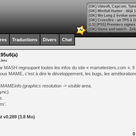
[GK] Mistfall Hunter : déjà 
[GK] Wo Long 2 évolue avec
[GK] Crossfire : un TPS à 100
[LS] [PS5] Premiers signes 
ires
Traductions
Divers
Chat
95u6(a)
[Mo5] DOOM arrive en cart
 Jets
[GK] Bethesda fête les 30 
[GK] Roblox : l'action en B
u par MASH regroupant toutes les infos du site « mametesters.com ». I
 sous MAME, c’est à dire le développement, les bugs, les améliorati
[GK] Agenda - GeForce NOW
MAMEinfo (graphics resolution -> visible area,
[GK] Devolver Digital en a 
ync).
s.
[LS] [PS5] ps5-y2jb-autolo
s’.
[GK] Pourquoi Marvel Tokon 
[GK] Test : Restory : Chill
[GK] GTA 6 : Rockstar Games
 v0.289 (3.8 Mo)
[GK] Hot Wheels Infinite Rus
[GK] Mémoire cash - Secret 
[GK] Résultats Nintendo : 
0