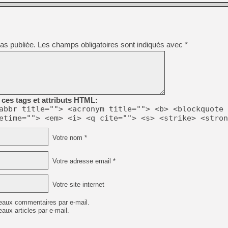
[GK] Déjà des dégraissage
[Mo5] Brickboy cherche à r
[GK] Minecraft et ses « Gra
[GK] Beast of Reincarnation
as publiée.
Les champs obligatoires sont indiqués avec
*
[GK] Ubisoft : fin de parti
[GK] Mémoire cash - Metroid
[GK] Dan Houser (GTA) défe
[GK] Comment EA Sports FC
[GK] Crimson Moon : un Dark
[GK] Isle of Reveries : le j
[GK] Moonlighter 2 : The En
ces tags et attributs HTML:
[GK] Capcom relance Monste
abbr title=""> <acronym title=""> <b> <blockquote 
etime=""> <em> <i> <q cite=""> <s> <strike> <stron
Votre nom *
[GK] Guillermo del Toro ado
[LTF] Eté 2026 - Séquence 
Votre adresse email *
Votre site internet
eaux commentaires par e-mail.
aux articles par e-mail.