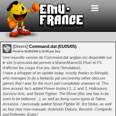
[Divers]
Command.dat (01/05/05)
Posté le
01/05/2005
à
22:58
par Jets
Une nouvelle version du Command.dat anglais est disponible sur
le site (command.dat permet à Mame/Mame32 Plus! et FX
d’afficher les coups d’un jeu, dans l’émulateur).
I have a whopper of an update today, mostly thanks to Minoplis
who manages to do a fantastic job uncovering rather obscure
games that I was for the most part completely unaware of. This
time around, he’s added Power Instinct 1, 2, and 3, Holloseum,
Survivor Arts, and Street Fighter: The Movie (this one has to be
seen to be believed…), as well as fixing some typos id Tattoo
Assasins. I personally added Street Fighter III: 3rd Strike, as well
as four new mini-manuals: Asteroids Deluxe, Berzerk, Centipede,
and Defender. Enjoy!