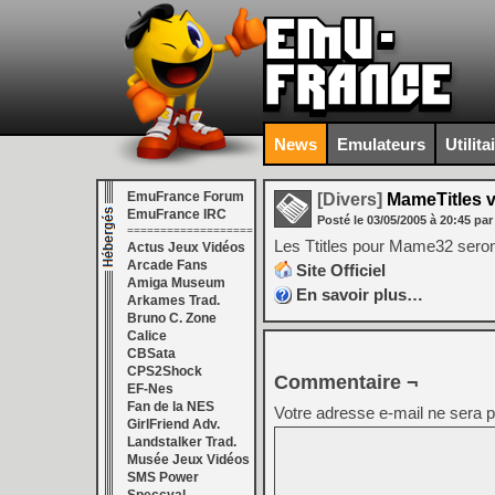
News
Emulateurs
Utilita
EmuFrance Forum
[Divers]
MameTitles v
EmuFrance IRC
Posté le
03/05/2005
à
20:45
par
===================
Les Ttitles pour Mame32 seront
Actus Jeux Vidéos
Arcade Fans
Site Officiel
Amiga Museum
En savoir plus…
Arkames Trad.
Bruno C. Zone
Calice
CBSata
CPS2Shock
Commentaire ¬
EF-Nes
Fan de la NES
Votre adresse e-mail ne sera p
GirlFriend Adv.
Landstalker Trad.
Musée Jeux Vidéos
SMS Power