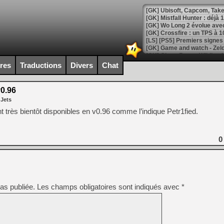
[GK] Mistfall Hunter : déjà 
[GK] Wo Long 2 évolue avec
[GK] Crossfire : un TPS à 100
[LS] [PS5] Premiers signes 
ires
Traductions
Divers
Chat
0.96
[Mo5] DOOM arrive en cart
 Jets
[GK] Bethesda fête les 30 
[GK] Roblox : l'action en B
 très bientôt disponibles en v0.96 comme l’indique Petr1fied.
[GK] Agenda - GeForce NOW
0
[GK] Devolver Digital en a 
[LS] [PS5] ps5-y2jb-autolo
[GK] Pourquoi Marvel Tokon 
[GK] Test : Restory : Chill
as publiée.
Les champs obligatoires sont indiqués avec
*
[GK] GTA 6 : Rockstar Games
[GK] Hot Wheels Infinite Rus
[GK] Mémoire cash - Secret 
[GK] Résultats Nintendo : 