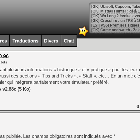
[GK] Mistfall Hunter : déjà 
[GK] Wo Long 2 évolue avec
[GK] Crossfire : un TPS à 100
[LS] [PS5] Premiers signes 
ires
Traductions
Divers
Chat
0.96
[Mo5] DOOM arrive en cart
 Jets
[GK] Bethesda fête les 30 
[GK] Roblox : l'action en B
pant plusieurs informations « historique » et « pratique » pour les jeu
si des sections « Tips and Tricks », « Staff », etc… En un mot: c’es
er qui intégrera parfaitement votre émulateur préféré.
[GK] Agenda - GeForce NOW
 v2.88c (5 Ko)
[GK] Devolver Digital en a 
[LS] [PS5] ps5-y2jb-autolo
0
[GK] Pourquoi Marvel Tokon 
[GK] Test : Restory : Chill
[GK] GTA 6 : Rockstar Games
[GK] Hot Wheels Infinite Rus
[GK] Mémoire cash - Secret 
[GK] Résultats Nintendo : 
as publiée.
Les champs obligatoires sont indiqués avec
*