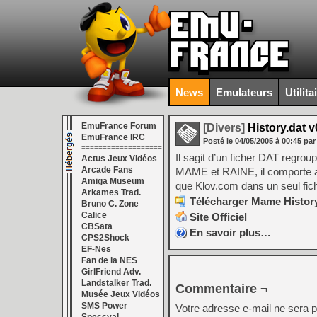
News
Emulateurs
Utilita
EmuFrance Forum
[Divers]
History.dat v
EmuFrance IRC
Posté le
04/05/2005
à
00:45
par
===================
Il sagit d’un ficher DAT regrou
Actus Jeux Vidéos
Arcade Fans
MAME et RAINE, il comporte aus
Amiga Museum
que Klov.com dans un seul fichi
Arkames Trad.
Télécharger Mame History
Bruno C. Zone
Calice
Site Officiel
CBSata
En savoir plus…
CPS2Shock
EF-Nes
Fan de la NES
GirlFriend Adv.
Landstalker Trad.
Commentaire ¬
Musée Jeux Vidéos
SMS Power
Votre adresse e-mail ne sera p