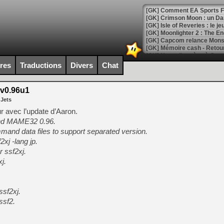
[GK] Crimson Moon : un Dark
[GK] Isle of Reveries : le j
[GK] Moonlighter 2 : The En
[GK] Capcom relance Monste
ires
Traductions
Divers
Chat
[Mo5] Deux inédits du Virtu
[GK] Le beat'em up The Walk
v0.96u1
[GK] Endless Legend 2 : enf
 Jets
 avec l’update d’Aaron.
nd MAME32 0.96.
[LS] [PS5] Le WebKit Userl
mand data files to support separated version.
xj -lang jp.
r ssf2xj.
[GK] Oubliez Crazy Taxi, S
j.
[LS] [Switch] NSZ 5.0.0 es
ssf2xj.
[GK] No More Room in Hell 2
[GK] Un chatbot Atelier Ryz
ssf2.
.
[GK] Mémoire cash - Splatte
[GK] Nvidia : le prix des 