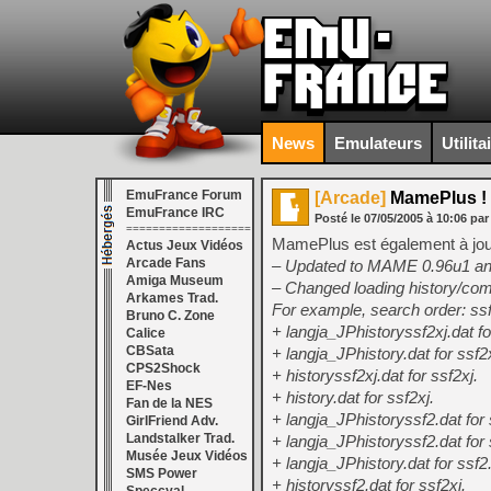
News
Emulateurs
Utilita
EmuFrance Forum
[Arcade]
MamePlus ! 
EmuFrance IRC
Posté le
07/05/2005
à
10:06
par
===================
MamePlus est également à jour
Actus Jeux Vidéos
Arcade Fans
– Updated to MAME 0.96u1 a
Amiga Museum
– Changed loading history/com
Arkames Trad.
For example, search order: ssf2
Bruno C. Zone
+ langja_JPhistoryssf2xj.dat fo
Calice
CBSata
+ langja_JPhistory.dat for ssf2x
CPS2Shock
+ historyssf2xj.dat for ssf2xj.
EF-Nes
+ history.dat for ssf2xj.
Fan de la NES
+ langja_JPhistoryssf2.dat for 
GirlFriend Adv.
Landstalker Trad.
+ langja_JPhistoryssf2.dat for 
Musée Jeux Vidéos
+ langja_JPhistory.dat for ssf2
SMS Power
+ historyssf2.dat for ssf2xj.