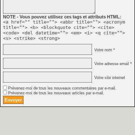
NOTE - Vous pouvez utilisez ces tags et attributs HTML:
<a href="" title=""> <abbr title=""> <acronym
title=""> <b> <blockquote cite=""> <cite>
<code> <del datetime=""> <em> <i> <q cite="">
<s> <strike> <strong>
Votre nom *
Votre adresse email *
Votre site internet
Prévenez-moi de tous les nouveaux commentaires par e-mail.
Prévenez-moi de tous les nouveaux articles par e-mail.