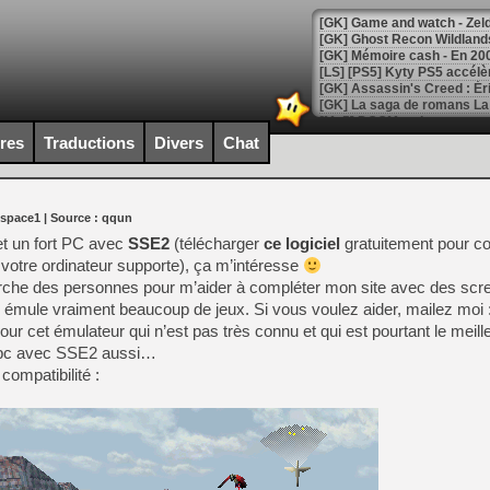
[Mo5] DOOM arrive en cart
[GK] Bethesda fête les 30 
ires
Traductions
Divers
Chat
[GK] Roblox : l'action en B
[GK] Agenda - GeForce NOW
 space1
| Source :
qqun
[GK] Devolver Digital en a 
et un fort PC avec
SSE2
(télécharger
ce logiciel
gratuitement pour c
 votre ordinateur supporte), ça m’intéresse
[LS] [PS5] ps5-y2jb-autolo
rche des personnes pour m’aider à compléter mon site avec des scr
[GK] Pourquoi Marvel Tokon 
émule vraiment beaucoup de jeux. Si vous voulez aider, mailez moi 
[GK] Test : Restory : Chill
our cet émulateur qui n’est pas très connu et qui est pourtant le meil
[GK] GTA 6 : Rockstar Games
un pc avec SSE2 aussi…
[GK] Hot Wheels Infinite Rus
[GK] Mémoire cash - Secret 
compatibilité :
[GK] Résultats Nintendo : 
[GK] Déjà des dégraissage
[Mo5] Brickboy cherche à r
[GK] Minecraft et ses « Gra