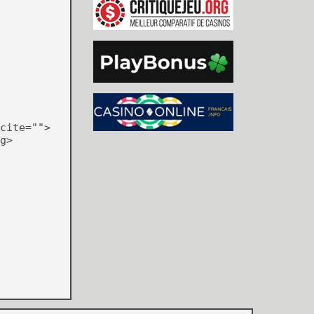
cite="">
g>