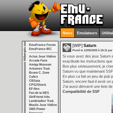
News
Emulateurs
Utilita
EmuFrance Forum
[WIP]
Saturn
EmuFrance IRC
Posté le
12/05/2005
à
18:11
par
===================
Si vous avez des jeux Saturn 
Actus Jeux Vidéos
Arcade Fans
exactitude les instructions que
Amiga Museum
Bon plus sérieusement, je che
Arkames Trad.
Saturn vu que maintenant SSF 
Bruno C. Zone
En plus ca fait un peu de pub p
Calice
CBSata
Saturn, encore faut-il avoir 
CPS2Shock
J’ai aussi démarré une liste de 
EF-Nes
Compatibilité de SSF
Fan de la NES
GirlFriend Adv.
Landstalker Trad.
Musée Jeux Vidéos
SMS Power