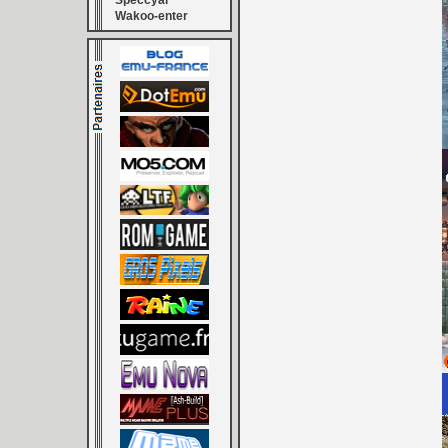
Speccyal
Wakoo-enter