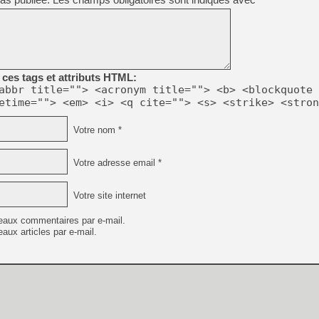
[Mo5] Brickboy cherche à r
[GK] Minecraft et ses « Gra
[GK] Beast of Reincarnation
[GK] Ubisoft : fin de parti
[GK] Mémoire cash - Metroid
ces tags et attributs HTML:
[GK] Dan Houser (GTA) défe
abbr title=""> <acronym title=""> <b> <blockquote 
[GK] Comment EA Sports FC
etime=""> <em> <i> <q cite=""> <s> <strike> <stron
[GK] Crimson Moon : un Dark
[GK] Isle of Reveries : le j
[GK] Moonlighter 2 : The En
Votre nom *
[GK] Capcom relance Monste
Votre adresse email *
[Mo5] Deux inédits du Virtu
Votre site internet
[GK] Le beat'em up The Walk
[LTF] Eté 2026 - Séquence 
eaux commentaires par e-mail.
aux articles par e-mail.