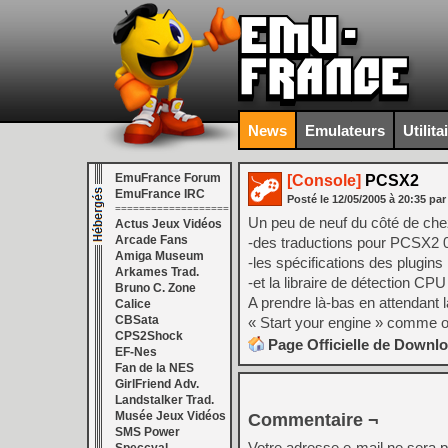
News
Emulateurs
Utilita
EmuFrance Forum
[Console]
PCSX2
EmuFrance IRC
Posté le
12/05/2005
à
20:35
par
===================
Un peu de neuf du côté de c
Actus Jeux Vidéos
Arcade Fans
-des traductions pour PCSX2 
Amiga Museum
-les spécifications des plugins
Arkames Trad.
-et la libraire de détection CP
Bruno C. Zone
A prendre là-bas en attendant
Calice
CBSata
« Start your engine » comme 
CPS2Shock
Page Officielle de Downl
EF-Nes
Fan de la NES
GirlFriend Adv.
Landstalker Trad.
Musée Jeux Vidéos
Commentaire ¬
SMS Power
Votre adresse e-mail ne sera p