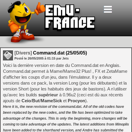
[Divers]
Command.dat (25/05/05)
Posté le
26/05/2005
à
01:15
par Jets
Voici la dernière version en date du Command.dat en Anglais.
Command.dat permet à Mame/Mame32 Plus! , FX et ZetaMame
d’afficher les coups d’un jeu, dans l’émulateur. Il y a deux
versions dans ce pack, la version Long (pour les débutants) et la
version Short (pour les habitués des jeux de bastons). A n’utiliser
qu’avec les builds
supérieur
à 0.96u2 (ceci est dù aux récents
ajouts de
Ceio
/
But
/
MameSick
et
Procyon
).
Here it is, the new revision of the command.dat. All of the old codes have
been replaced by the new codes, and the file has been optimized to take
advantage of the changes. This is only the beginning, more changes will be
coming to take advantage of the updates. The latest additions from Minoplis
have been added to the shorthand version, and Andre has submitted the