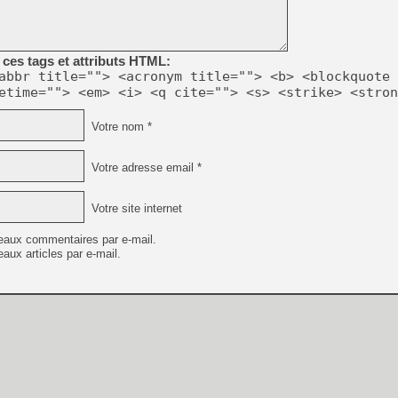
[GK] Déjà des dégraissage
[Mo5] Brickboy cherche à r
[GK] Minecraft et ses « Gra
ces tags et attributs HTML:
[GK] Beast of Reincarnation
abbr title=""> <acronym title=""> <b> <blockquote 
[GK] Ubisoft : fin de parti
etime=""> <em> <i> <q cite=""> <s> <strike> <stron
[GK] Mémoire cash - Metroid
[GK] Dan Houser (GTA) défe
Votre nom *
[GK] Comment EA Sports FC
[GK] Crimson Moon : un Dark
[GK] Isle of Reveries : le j
[GK] Moonlighter 2 : The En
Votre adresse email *
[GK] Capcom relance Monste
Votre site internet
eaux commentaires par e-mail.
[Mo5] Deux inédits du Virtu
aux articles par e-mail.
[GK] Le beat'em up The Walk
[LTF] Eté 2026 - Séquence 