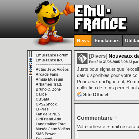
News
Emulateurs
Utilita
EmuFrance Forum
[Divers]
Nouveaux da
EmuFrance IRC
Posté le
31/05/2005
à
06:23
par
===================
Juste pour signaler que l’excel
Actus Jeux Vidéos
Arcade Fans
dats disponibles pour votre co
Amiga Museum
Pour ceux qui l’ignorent, Romm
Arkames Trad.
collection de roms permettant a
Bruno C. Zone
Site Officiel
Calice
CBSata
CPS2Shock
EF-Nes
Fan de la NES
Commentaire ¬
GirlFriend Adv.
Landstalker Trad.
Votre adresse e-mail ne sera p
Musée Jeux Vidéos
SMS Power