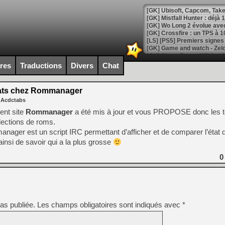
[GK] Mistfall Hunter : déjà 
[GK] Wo Long 2 évolue avec
[GK] Crossfire : un TPS à 100
[LS] [PS5] Premiers signes 
ires
Traductions
Divers
Chat
ts chez Rommanager
[Mo5] DOOM arrive en cart
 Acdctabs
[GK] Bethesda fête les 30 
[GK] Roblox : l'action en B
lent site
Rommanager
a été mis à jour et vous PROPOSE donc les t
llections de roms.
anager est un script IRC permettant d’afficher et de comparer l’état 
[GK] Agenda - GeForce NOW
insi de savoir qui a la plus grosse
[GK] Devolver Digital en a 
0
[LS] [PS5] ps5-y2jb-autolo
[GK] Pourquoi Marvel Tokon 
[GK] Test : Restory : Chill
[GK] GTA 6 : Rockstar Games
[GK] Hot Wheels Infinite Rus
as publiée.
Les champs obligatoires sont indiqués avec
*
[GK] Mémoire cash - Secret 
[GK] Résultats Nintendo : 