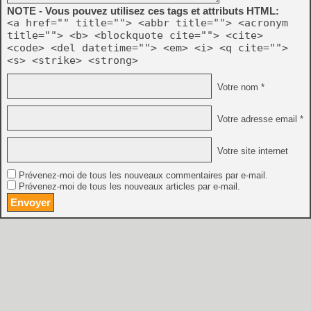
NOTE - Vous pouvez utilisez ces tags et attributs HTML:
<a href="" title=""> <abbr title=""> <acronym
title=""> <b> <blockquote cite=""> <cite>
<code> <del datetime=""> <em> <i> <q cite="">
<s> <strike> <strong>
Votre nom *
Votre adresse email *
Votre site internet
Prévenez-moi de tous les nouveaux commentaires par e-mail.
Prévenez-moi de tous les nouveaux articles par e-mail.