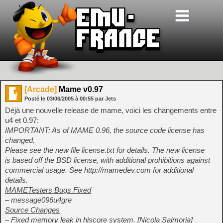
[Arcade]
Mame v0.97
Posté le
03/06/2005
à
00:55
par Jets
Déjà une nouvelle release de mame, voici les changements entre
u4 et 0.97:
IMPORTANT: As of MAME 0.96, the source code license has
changed.
Please see the new file license.txt for details. The new license
is based off the BSD license, with additional prohibitions against
commercial usage. See http://mamedev.com for additional
details.
MAMETesters Bugs Fixed
– message096u4gre
Source Changes
– Fixed memory leak in hiscore system. [Nicola Salmoria]