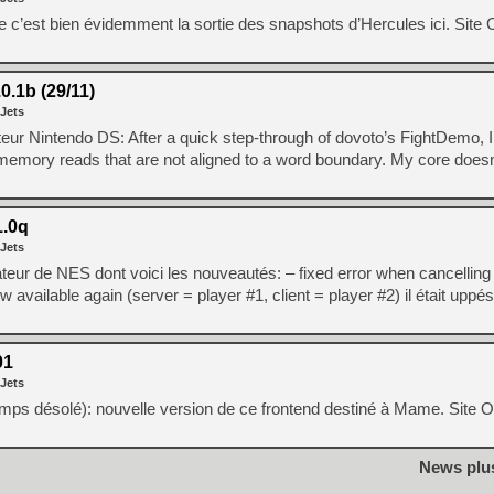
 c’est bien évidemment la sortie des snapshots d’Hercules ici. Site O
.1b (29/11)
 Jets
eur Nintendo DS: After a quick step-through of dovoto’s FightDemo, I
mory reads that are not aligned to a word boundary. My core doesn’t
.0q
 Jets
teur de NES dont voici les nouveautés: – fixed error when cancelling 
 available again (server = player #1, client = player #2) il était uppé
01
 Jets
emps désolé): nouvelle version de ce frontend destiné à Mame. Site Of
News plu