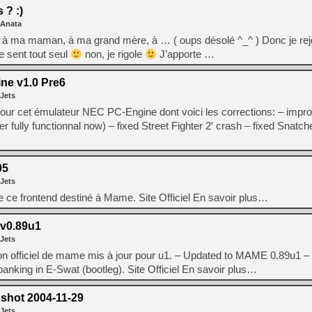
? :)
[Mo5] La mini borne d’arc
 Anata
[GK] Atari renoue avec les 
[GK] Le studio de FIFA Worl
u à ma maman, à ma grand mère, à … ( oups désolé ^_^ ) Donc je rejo
[GK] La PlayStation 1 en L
se sent tout seul
non, je rigole
J’apporte …
[GK] Dawn of War 4 : les Né
[GK] CloverPit : l'héritier
ne v1.0 Pre6
[GK] Stellar Blade : Blood R
 Jets
[GK] Palworld Online est a
our cet émulateur NEC PC-Engine dont voici les corrections: – impr
[GK] Wuchang 2 : le souls-l
fully functionnal now) – fixed Street Fighter 2′ crash – fixed Snatcher
[GK] Test : Big Walk est le 
[GK] Starsand Island : la si
05
 Jets
[GK] Dan Houser (GTA) défe
 ce frontend destiné à Mame. Site Officiel En savoir plus…
[GK] Comment EA Sports FC
[GK] Crimson Moon : un Dark
v0.89u1
 Jets
non officiel de mame mis à jour pour u1. – Updated to MAME 0.89u1
nking in E-Swat (bootleg). Site Officiel En savoir plus…
shot 2004-11-29
 Jets