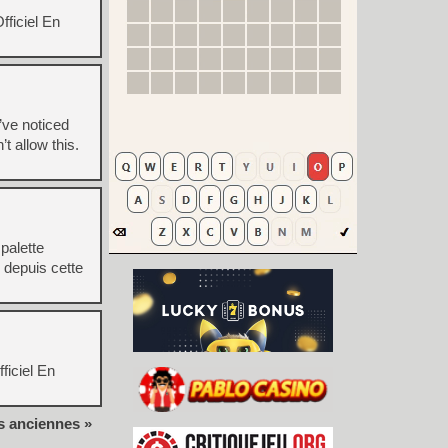
fficiel En
’ve noticed
 allow this.
palette
s depuis cette
ficiel En
s anciennes »