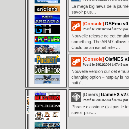
La mega big news de la journée
savoir plus…
[Console]
DSEmu v0.0
Posté le
29/11/2004
à
07:50
par
Nouvelle release de cet émulat
something. The ARM7 allows me
Could be an issue! Site …
[Console]
OlafNES v1
Posté le
29/11/2004
à
07:49
par
Nouvelle version our cet émula
changing option – netplay is now
nuit ( …
[Divers]
GameEX v2.
Posté le
29/11/2004
à
07:47
par
Phrase classique (j’ai pas le t
savoir plus…