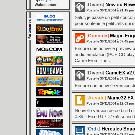
Speccyal
[Divers]
New ou News 
Wakoo-enter
Posté le
30/11/2004
à
21:15
par
Salut, je passe un petit couco
pour soutenir le petit Jets qui 
[Console]
Magic Engi
Posté le
30/11/2004
à
07:45
par
Encore une nouvelle preview p
audio emulation (PCE CD player 
Came From The …
[Divers]
GameEX v2.
Posté le
30/11/2004
à
07:33
par
Encore une nouvelle version de
[Arcade]
Mame32 FX 
Posté le
29/11/2004
à
12:03
par
Nouvelle version de ce build 
0.89 – Fixed UPD7759 sound ba
[Ordi.]
Hercules Snap
Posté le
29/11/2004
à
07:51
par