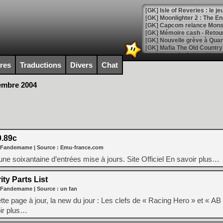
[GK] Isle of Reveries : le j
[GK] Moonlighter 2 : The En
[GK] Capcom relance Monste
[Mo5] Deux inédits du Virtu
ires
Traductions
Divers
Chat
[GK] Le beat'em up The Walk
embre 2004
[GK] Endless Legend 2 : enf
[LS] [PS5] Le WebKit Userl
0.89c
[GK] Oubliez Crazy Taxi, S
 Fandemame
| Source :
Emu-france.com
une soixantaine d’entrées mise à jours. Site Officiel En savoir plus…
[LS] [Switch] NSZ 5.0.0 es
y Parts List
[GK] No More Room in Hell 2
 Fandemame
| Source :
un fan
[GK] Un chatbot Atelier Ryz
tte page à jour, la new du jour : Les clefs de « Racing Hero » et « A
[GK] Mémoire cash - Splatte
oir plus…
[GK] Nvidia : le prix des 
[GK] Suikoden Star Leap : 