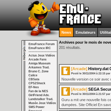
News
Emulateurs
Utilita
Archives pour le mois de nov
EmuFrance Forum
201 résultats.
EmuFrance IRC
===================
Actus Jeux Vidéos
Arcade Fans
Amiga Museum
Arkames Trad.
[Arcade]
History.dat 
Bruno C. Zone
Posté le
30/11/2004
à
22:15
par
Calice
Nouvelle version ce soir avec 
CBSata
CPS2Shock
EF-Nes
[Arcade]
SEGA Securit
Fan de la NES
Posté le
30/11/2004
à
21:57
par
GirlFriend Adv.
Landstalker Trad.
Guru a mit une nouvelle fois ce
Musée Jeux Vidéos
dumpées. Site Officiel En sav
SMS Power