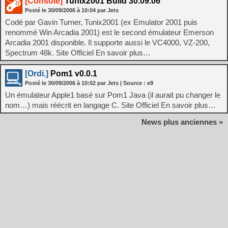
[Console]
Tunix2001 Build 30.09.06
Posté le
30/09/2006
à
10:04
par Jets
Codé par Gavin Turner, Tunix2001 (ex Emulator 2001 puis
renommé Win Arcadia 2001) est le second émulateur Emerson
Arcadia 2001 disponible. Il supporte aussi le VC4000, VZ-200,
Spectrum 48k. Site Officiel En savoir plus…
[Ordi.]
Pom1 v0.0.1
Posté le
30/09/2006
à
10:02
par Jets
| Source :
e9
Un émulateur Apple1 basé sur Pom1 Java (il aurait pu changer le
nom…) mais réécrit en langage C. Site Officiel En savoir plus…
News plus anciennes »