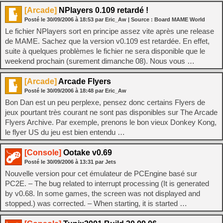
[Arcade]
NPlayers 0.109 retardé !
Posté le
30/09/2006
à
18:53
par Eric_Aw
| Source :
Board MAME World
Le fichier NPlayers sort en principe assez vite après une release
de MAME. Sachez que la version v0.109 est retardée. En effet,
suite à quelques problèmes le fichier ne sera disponible que le
weekend prochain (surement dimanche 08). Nous vous …
[Arcade]
Arcade Flyers
Posté le
30/09/2006
à
18:48
par Eric_Aw
Bon Dan est un peu perplexe, pensez donc certains Flyers de
jeux pourtant très courant ne sont pas disponibles sur The Arcade
Flyers Archive. Par exemple, prenons le bon vieux Donkey Kong,
le flyer US du jeu est bien entendu …
[Console]
Ootake v0.69
Posté le
30/09/2006
à
13:31
par Jets
Nouvelle version pour cet émulateur de PCEngine basé sur
PC2E. – The bug related to interrupt processing (It is generated
by v0.68. In some games, the screen was not displayed and
stopped.) was corrected. – When starting, it is started …