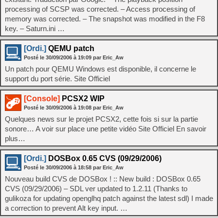
processing of SCSP was corrected. – Access processing of
memory was corrected. – The snapshot was modified in the F8
key. – Saturn.ini …
[Ordi.]
QEMU patch
Posté le
30/09/2006
à
19:09
par Eric_Aw
Un patch pour QEMU Windows est disponible, il concerne le
support du port série. Site Officiel
[Console]
PCSX2 WIP
Posté le
30/09/2006
à
19:08
par Eric_Aw
Quelques news sur le projet PCSX2, cette fois si sur la partie
sonore… A voir sur place une petite vidéo Site Officiel En savoir
plus…
[Ordi.]
DOSBox 0.65 CVS (09/29/2006)
Posté le
30/09/2006
à
18:58
par Eric_Aw
Nouveau build CVS de DOSBox ! :: New build : DOSBox 0.65
CVS (09/29/2006) – SDL ver updated to 1.2.11 (Thanks to
gulikoza for updating openglhq patch against the latest sdl) I made
a correction to prevent Alt key input. …