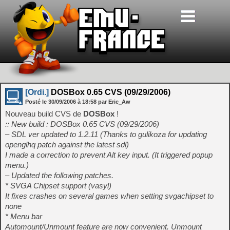
[Ordi.]
DOSBox 0.65 CVS (09/29/2006)
Posté le
30/09/2006
à
18:58
par Eric_Aw
Nouveau build CVS de
DOSBox
!
:: New build : DOSBox 0.65 CVS (09/29/2006)
– SDL ver updated to 1.2.11 (Thanks to gulikoza for updating
openglhq patch against the latest sdl)
I made a correction to prevent Alt key input. (It triggered popup
menu.)
– Updated the following patches.
* SVGA Chipset support (vasyl)
It fixes crashes on several games when setting svgachipset to
none
* Menu bar
Automount/Unmount feature are now convenient. Unmount