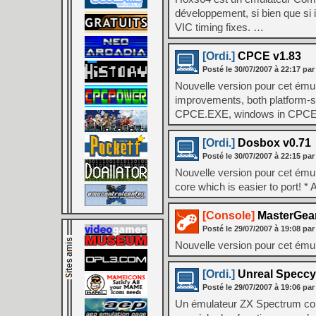
développement, si bien que si i
VIC timing fixes. …
[Ordi.]
CPCE v1.83
Posté le
30/07/2007
à
22:17
par
Nouvelle version pour cet ému
improvements, both platform-
CPCE.EXE, windows in CPCE95
[Ordi.]
Dosbox v0.71
Posté le
30/07/2007
à
22:15
par
Nouvelle version pour cet ému
core which is easier to port! 
[Console]
MasterGear
Posté le
29/07/2007
à
19:08
par
Nouvelle version pour cet émul
[Ordi.]
Unreal Speccy 
Posté le
29/07/2007
à
19:06
par
Un émulateur ZX Spectrum conç