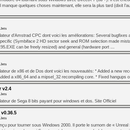
l manque quelques choses maintenant, elle sera la plus tard (dixit l’a
 Jets
lateur d’Amstrad CPC dont voici les améliorations: Several bugfixes 
specific (Symbiface 2 HD sector seek and ROM selection made mist
.EXE can be freely resized) and general (hardware port …
 Jets
lateur de x86 et de Dos dont voici les nouveautés: * Added a new rec
* Added a x86_64 and a mipsel_32 recompiling core. * Fixed hangups 
 v2.4
 Jets
ateur de Sega 8 bits payant pour windows et dos. Site Officiel
v0.36.5
 Jets
u pour tourner sous Windows 2000. Il porte le surnom de « Unreal »