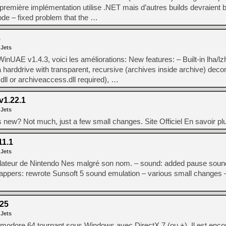
emière implémentation utilise .NET mais d’autres builds devraient bi
ode – fixed problem that the …
[LS] [PS5] Le WebKit Userl
3
 Jets
[GK] Oubliez Crazy Taxi, S
 WinUAE v1.4.3, voici les améliorations: New features: – Built-in lha/lz
[LS] [Switch] NSZ 5.0.0 es
 harddrive with transparent, recursive (archives inside archive) dec
.dll or archiveaccess.dll required), …
[GK] No More Room in Hell 2
[GK] Un chatbot Atelier Ryz
v1.22.1
 Jets
[GK] Mémoire cash - Splatte
[GK] Nvidia : le prix des 
 new? Not much, just a few small changes. Site Officiel En savoir p
[GK] Suikoden Star Leap : 
[Mo5] La mini borne d’arc
11.1
[GK] Atari renoue avec les 
 Jets
[GK] Pourquoi Marvel Tokon 
ulateur de Nintendo Nes malgré son nom. – sound: added pause soun
appers: rewrote Sunsoft 5 sound emulation – various small changes –
.25
 Jets
odore 64 tournant sous Windows avec DirectX 7 (ou +). Il est enco