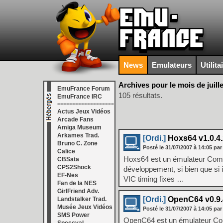
News
Emulateurs
Utilita
Archives pour le mois de juill
EmuFrance Forum
105 résultats.
EmuFrance IRC
===================
Actus Jeux Vidéos
Arcade Fans
Amiga Museum
Arkames Trad.
[Ordi.]
Hoxs64 v1.0.4
Bruno C. Zone
Posté le
31/07/2007
à
14:05
par
Calice
Hoxs64 est un émulateur Comm
CBSata
CPS2Shock
développement, si bien que si i
EF-Nes
VIC timing fixes …
Fan de la NES
GirlFriend Adv.
[Ordi.]
OpenC64 v0.9.
Landstalker Trad.
Musée Jeux Vidéos
Posté le
31/07/2007
à
14:05
par
SMS Power
OpenC64 est un émulateur Com