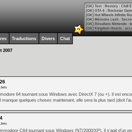
[GK] Test : Restory : Chill
[GK] GTA 6 : Rockstar Games
[GK] Hot Wheels Infinite Rus
[GK] Mémoire cash - Secret 
[GK] Résultats Nintendo : 
[GK] Déjà des dégraissage
ires
Traductions
Divers
Chat
[Mo5] Brickboy cherche à r
[GK] Minecraft et ses « Gra
et 2007
[GK] Beast of Reincarnation
[GK] Ubisoft : fin de parti
[GK] Mémoire cash - Metroid
[GK] Dan Houser (GTA) défe
[GK] Comment EA Sports FC
[GK] Crimson Moon : un Dark
.26
[GK] Isle of Reveries : le j
[GK] Moonlighter 2 : The En
 Jets
[GK] Capcom relance Monste
odore 64 tournant sous Windows avec DirectX 7 (ou +). Il est enco
l manque quelques choses maintenant, elle sera la plus tard (dixit l’a
[Mo5] Deux inédits du Virtu
[GK] Le beat'em up The Walk
4
 Jets
[GK] Endless Legend 2 : enf
modore C64 tournant sous Windows (NT/2000/XP). Il s’agit d’un pr