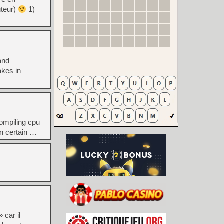
uteur)
1)
and
akes in
ompiling cpu
on certain …
 car il