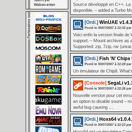
Speccyal
Source développé en C++. La pr
Wakoo-enter
disponible. – added a Turbo M
[Ordi.]
WinUAE v1.4.
Posté le
30/07/2007
à
22:32
par
Voici enfin la version finale de
support. – Mount archives as a
Supported: zip, 7zip, rar (unrar
[Ordi.]
Fish ‘N’ Chips 
Posté le
30/07/2007
à
22:28
par
Un émulateur de Chip8. What’s
[Console]
SegaLi v1.
Posté le
30/07/2007
à
22:26
par
Nouvelle version pour cet ém
an option to disable sound – m
awful bug causing …
[Ordi.]
Hoxs64 v1.0.4
Posté le
30/07/2007
à
22:23
par
Hoxs64 est un émulateur Comm