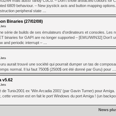
32/64 mais aussi Tandy CoCo. – Don’t show artifacted colours for 
ted 6809 behaviour. – New joystick axis and button mapping options
struction peripheral state …
 Binaries (27/02/08)
 Jets
ne série de builds de ses émulateurs d’ordinateurs et consoles. Les 
inaries for GAPI are no longer supported – [EMU/WIN32] Don’t us
 and periodic interrupt – …
 Jets
ru aurait trouvé une société qui pourrait dumper un tas de composant
 temps normal. Il lui faut 7500$ (2500$ ont été donné par Guru) pour …
 v5.62
 Jets
é de Tunix2001 ex ‘Win Arcadia 2001’ (par Gavin Turner) pour Amiga. 
cette version est en fait le port Windows du port Amiga ! (un backpor
News plu