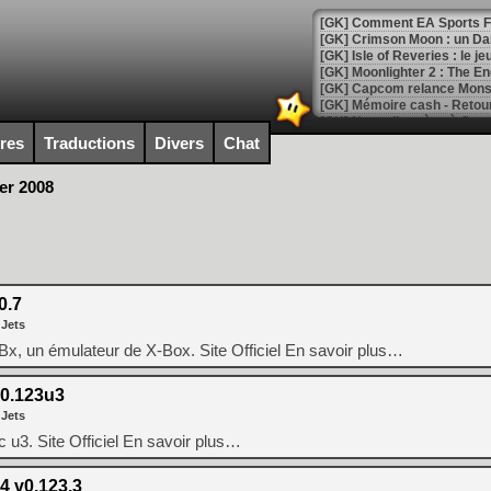
[GK] Comment EA Sports FC
[GK] Crimson Moon : un Dark
[GK] Isle of Reveries : le j
[GK] Moonlighter 2 : The En
[GK] Capcom relance Monste
ires
Traductions
Divers
Chat
[Mo5] Deux inédits du Virtu
er 2008
[GK] Le beat'em up The Walk
[GK] Endless Legend 2 : enf
[LS] [PS5] Le WebKit Userl
0.7
 Jets
Bx, un émulateur de X-Box. Site Officiel En savoir plus…
[GK] Oubliez Crazy Taxi, S
[LS] [Switch] NSZ 5.0.0 es
0.123u3
 Jets
[GK] No More Room in Hell 2
 u3. Site Officiel En savoir plus…
[GK] Un chatbot Atelier Ryz
[GK] Mémoire cash - Splatte
 v0.123.3