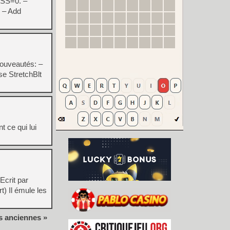
CSS=0. –
. – Add
nouveautés: –
e StretchBlt
 ce qui lui
Ecrit par
t) Il émule les
s anciennes »