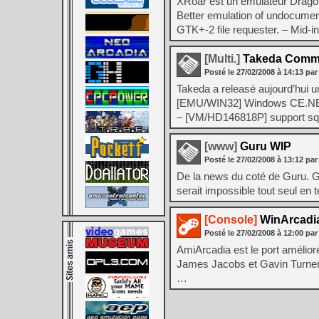
XRoar est un émulateur Dragon
Better emulation of undocumen
GTK+-2 file requester. – Mid-in
[Multi.]
Takeda Common
Posté le
27/02/2008
à
14:13
par
Takeda a releasé aujourd’hui u
[EMU/WIN32] Windows CE.NET b
– [VM/HD146818P] support sqw
[www]
Guru WIP
Posté le
27/02/2008
à
13:12
par
De la news du coté de Guru. Gu
serait impossible tout seul en
[Console]
WinArcadia
Posté le
27/02/2008
à
12:00
par
AmiArcadia est le port amélior
James Jacobs et Gavin Turner, 
…