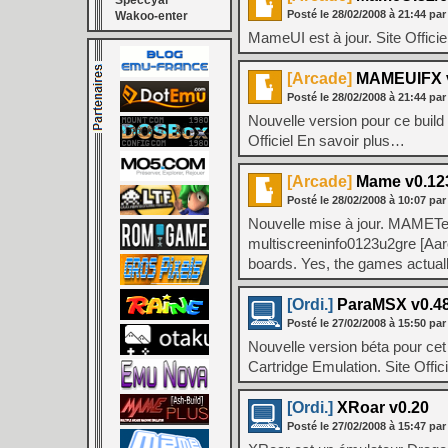
Speccyal
Posté le
28/02/2008
à
21:44
par
Wakoo-enter
MameUI est à jour. Site Offici
[Arcade]
MAMEUIFX v
Posté le
28/02/2008
à
21:44
par
Nouvelle version pour ce bui
Officiel En savoir plus…
[Arcade]
Mame v0.12
Posté le
28/02/2008
à
10:07
par
Nouvelle mise à jour. MAME
multiscreeninfo0123u2gre [A
boards. Yes, the games actuall
[Ordi.]
ParaMSX v0.48
Posté le
27/02/2008
à
15:50
par
Nouvelle version béta pour c
Cartridge Emulation. Site Offi
[Ordi.]
XRoar v0.20
Posté le
27/02/2008
à
15:47
par