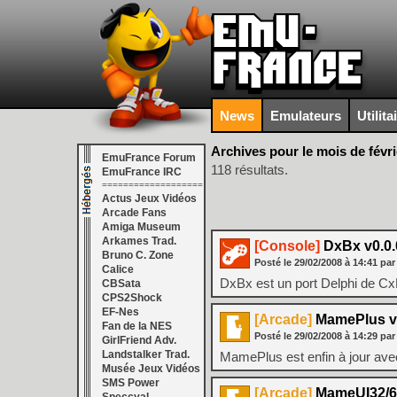
News
Emulateurs
Utilita
Archives pour le mois de févri
EmuFrance Forum
118 résultats.
EmuFrance IRC
===================
Actus Jeux Vidéos
Arcade Fans
Amiga Museum
Arkames Trad.
[Console]
DxBx v0.0.
Bruno C. Zone
Posté le
29/02/2008
à
14:41
par
Calice
DxBx est un port Delphi de Cx
CBSata
CPS2Shock
EF-Nes
[Arcade]
MamePlus v
Fan de la NES
Posté le
29/02/2008
à
14:29
par
GirlFriend Adv.
Landstalker Trad.
MamePlus est enfin à jour avec
Musée Jeux Vidéos
SMS Power
[Arcade]
MameUI32/64