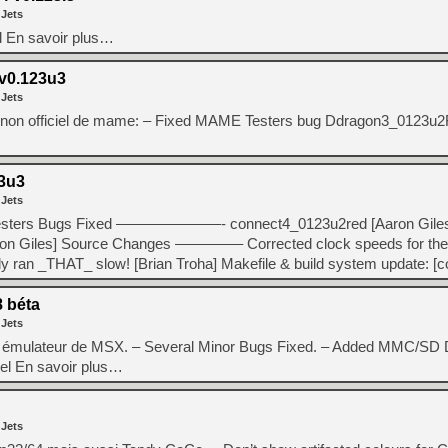
[GK] Nvidia : le prix des 
 Jets
[GK] Suikoden Star Leap : 
el En savoir plus…
[Mo5] La mini borne d’arc
[GK] Atari renoue avec les 
0.123u3
[GK] Le studio de FIFA Worl
 Jets
[GK] La PlayStation 1 en L
ld non officiel de mame: – Fixed MAME Testers bug Ddragon3_0123u2
[GK] Dawn of War 4 : les Né
[GK] CloverPit : l'héritier
[GK] Stellar Blade : Blood R
3u3
[GK] Palworld Online est a
 Jets
[GK] Wuchang 2 : le souls-l
Testers Bugs Fixed ———————- connect4_0123u2red [Aaron Gile
[GK] Test : Big Walk est le 
aron Giles] Source Changes ————– Corrected clock speeds for th
[GK] Starsand Island : la si
y ran _THAT_ slow! [Brian Troha] Makefile & build system update: [c
 béta
[GK] Dan Houser (GTA) défe
 Jets
et émulateur de MSX. – Several Minor Bugs Fixed. – Added MMC/SD D
ciel En savoir plus…
 Jets