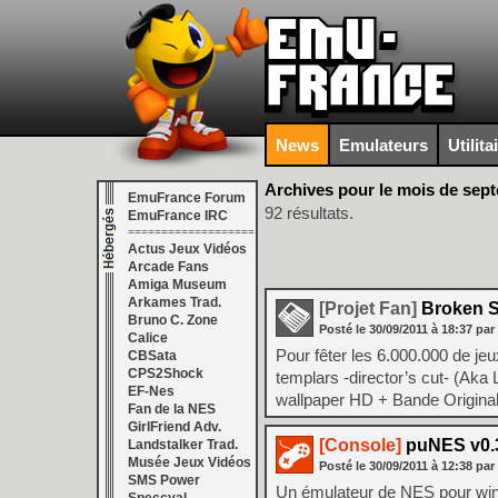
News
Emulateurs
Utilita
Archives pour le mois de sep
EmuFrance Forum
92 résultats.
EmuFrance IRC
===================
Actus Jeux Vidéos
Arcade Fans
Amiga Museum
Arkames Trad.
[Projet Fan]
Broken S
Bruno C. Zone
Posté le
30/09/2011
à
18:37
par
Calice
Pour fêter les 6.000.000 de j
CBSata
CPS2Shock
templars -director’s cut- (Aka
EF-Nes
wallpaper HD + Bande Origina
Fan de la NES
GirlFriend Adv.
[Console]
puNES v0.
Landstalker Trad.
Musée Jeux Vidéos
Posté le
30/09/2011
à
12:38
par
SMS Power
Un émulateur de NES pour wind