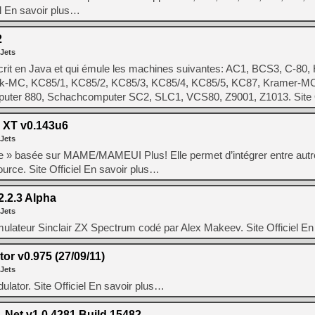
[GK] Pourquoi Marvel Tokon 
el En savoir plus…
[GK] Test : Restory : Chill
[GK] GTA 6 : Rockstar Games
[GK] Hot Wheels Infinite Rus
2
[GK] Mémoire cash - Secret 
 Jets
[GK] Résultats Nintendo : 
rit en Java et qui émule les machines suivantes: AC1, BCS3, C-80,
[GK] Déjà des dégraissage
fik-MC, KC85/1, KC85/2, KC85/3, KC85/4, KC85/5, KC87, Kramer-MC
uter 880, Schachcomputer SC2, SLC1, VCS80, Z9001, Z1013. Site O
[Mo5] Brickboy cherche à r
[GK] Minecraft et ses « Gra
 XT v0.143u6
[GK] Beast of Reincarnation
 Jets
[GK] Ubisoft : fin de parti
[GK] Mémoire cash - Metroid
ée » basée sur MAME/MAMEUI Plus! Elle permet d’intégrer entre aut
[GK] Dan Houser (GTA) défe
urce. Site Officiel En savoir plus…
[GK] Comment EA Sports FC
[GK] Crimson Moon : un Dark
[GK] Isle of Reveries : le j
.2.3 Alpha
[GK] Moonlighter 2 : The En
 Jets
lateur Sinclair ZX Spectrum codé par Alex Makeev. Site Officiel En
or v0.975 (27/09/11)
 Jets
dulator. Site Officiel En savoir plus…
.Net v1.0.4281 Build 15482