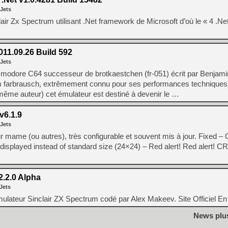
 Jets
clair Zx Spectrum utilisant .Net framework de Microsoft d’où le « 4 .Net
011.09.26 Build 592
 Jets
ommodore C64 successeur de brotkaestchen (fr-051) écrit par Benjam
farbrausch, extrêmement connu pour ses performances techniques
ême auteur) cet émulateur est destiné à devenir le …
v6.1.9
 Jets
 mame (ou autres), très configurable et souvent mis à jour. Fixed – 
e displayed instead of standard size (24×24) – Red alert! Red alert! 
.2.0 Alpha
Jets
lateur Sinclair ZX Spectrum codé par Alex Makeev. Site Officiel En
News plu