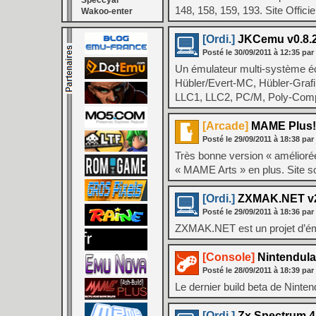
Speccyal
148, 158, 159, 193. Site Offici
Wakoo-enter
[Ordi.]
JKCemu v0.8.
Posté le
30/09/2011
à
12:35
par
Un émulateur multi-système éc
Hübler/Evert-MC, Hübler-Gra
LLC1, LLC2, PC/M, Poly-Comp
[Arcade]
MAME Plus!
Posté le
29/09/2011
à
18:38
par
Très bonne version « amélior
« MAME Arts » en plus. Site so
[Ordi.]
ZXMAK.NET v2
Posté le
29/09/2011
à
18:36
par
ZXMAK.NET est un projet d’ému
[Console]
Nintendulat
Posté le
28/09/2011
à
18:39
par
Le dernier build beta de Ninten
[Ordi.]
Zx Spectrum 4 