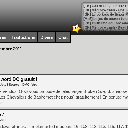
[GK] Le portage de Super M
[Mo5] Le jeu de course fut
[GK] Guillermo del Toro ado
[LTF] Eté 2026 - Séquence 
ires
Traductions
Divers
Chat
[GK] Mistfall Hunter : déjà 
[GK] Wo Long 2 évolue avec
tembre 2011
[GK] Crossfire : un TPS à 100
[LS] [PS5] Premiers signes 
word DC gratuit !
[Mo5] DOOM arrive en cart
 Jets
| Source :
DMG (thx)
[GK] Bethesda fête les 30 
eux vendus, GoG vous propose de télécharger Broken Sword: shadow 
[GK] Roblox : l'action en B
 Les Chevaliers de Baphomet chez nous) gratuitement ! En bonus: man
le + …
[GK] Agenda - GeForce NOW
[GK] Devolver Digital en a 
37
 Jets
[LS] [PS5] ps5-y2jb-autolo
ows et linux. – Implemented mappers 16, 108, 112, 113, 115, 117, 11