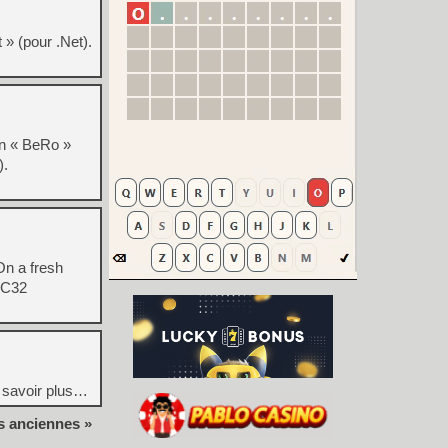
 » (pour .Net).
in « BeRo »
).
On a fresh
CRC32
 savoir plus…
s anciennes »