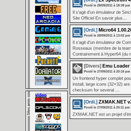
Posté le
28/09/2011
à
18:38
par
Il s’agit d’un émulateur de Sin
Site Officiel En savoir plus…
[Ordi.]
Micro64 1.00.2
Posté le
28/09/2011
à
13:02
par
Il s’agit d’un émulateur de C
Rosseaux (membre de la team 
Contrairement à Hyper64 (du m
[Divers]
Emu Loader 
Posté le
27/09/2011
à
20:16
par
Un frontend hyper complet pour
install, large icons (32×32) ar
checksum for several …
[Ordi.]
ZXMAK.NET v2
Posté le
27/09/2011
à
20:11
par 
ZXMAK.NET est un projet d’ému