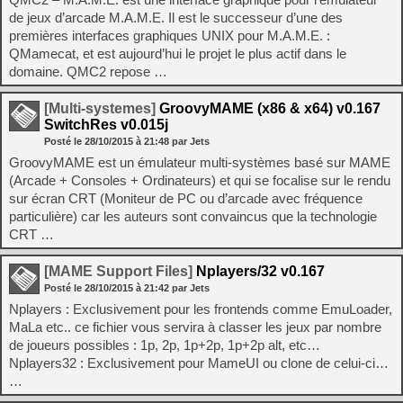
de jeux d’arcade M.A.M.E. Il est le successeur d’une des
premières interfaces graphiques UNIX pour M.A.M.E. :
QMamecat, et est aujourd’hui le projet le plus actif dans le
domaine. QMC2 repose …
[Multi-systemes]
GroovyMAME (x86 & x64) v0.167
SwitchRes v0.015j
Posté le
28/10/2015
à
21:48
par Jets
GroovyMAME est un émulateur multi-systèmes basé sur MAME
(Arcade + Consoles + Ordinateurs) et qui se focalise sur le rendu
sur écran CRT (Moniteur de PC ou d’arcade avec fréquence
particulière) car les auteurs sont convaincus que la technologie
CRT …
[MAME Support Files]
Nplayers/32 v0.167
Posté le
28/10/2015
à
21:42
par Jets
Nplayers : Exclusivement pour les frontends comme EmuLoader,
MaLa etc.. ce fichier vous servira à classer les jeux par nombre
de joueurs possibles : 1p, 2p, 1p+2p, 1p+2p alt, etc…
Nplayers32 : Exclusivement pour MameUI ou clone de celui-ci…
…