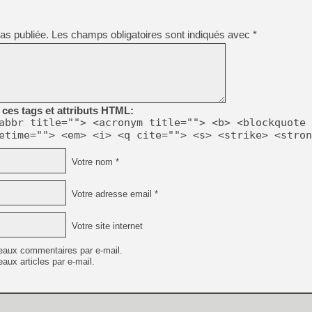
[Mo5] Deux inédits du Virtu
as publiée.
Les champs obligatoires sont indiqués avec
*
[GK] Le beat'em up The Walk
[GK] Endless Legend 2 : enf
[LS] [PS5] Le WebKit Userl
ces tags et attributs HTML:
abbr title=""> <acronym title=""> <b> <blockquote 
etime=""> <em> <i> <q cite=""> <s> <strike> <stron
[GK] Oubliez Crazy Taxi, S
Votre nom *
[LS] [Switch] NSZ 5.0.0 es
[GK] No More Room in Hell 2
Votre adresse email *
[GK] Un chatbot Atelier Ryz
Votre site internet
eaux commentaires par e-mail.
aux articles par e-mail.