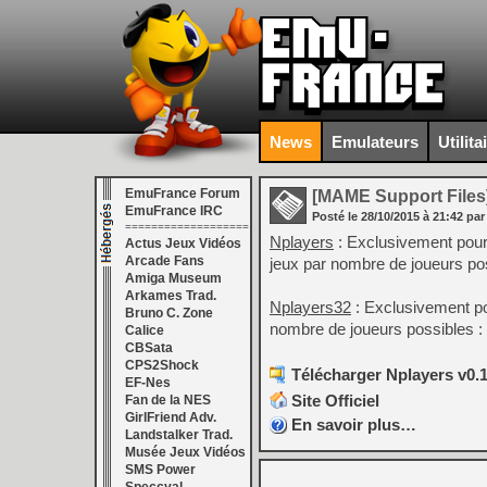
News
Emulateurs
Utilita
EmuFrance Forum
[MAME Support Files
EmuFrance IRC
Posté le
28/10/2015
à
21:42
par
===================
Nplayers
: Exclusivement pour
Actus Jeux Vidéos
Arcade Fans
jeux par nombre de joueurs pos
Amiga Museum
Arkames Trad.
Nplayers32
: Exclusivement po
Bruno C. Zone
nombre de joueurs possibles : 
Calice
CBSata
CPS2Shock
Télécharger Nplayers v0.1
EF-Nes
Site Officiel
Fan de la NES
GirlFriend Adv.
En savoir plus…
Landstalker Trad.
Musée Jeux Vidéos
SMS Power