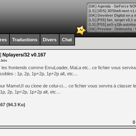
[GK] Agenda - GeForce NOW
[GK] Devolver Digital en a 
[LS] [PS5] ps5-y2jb-autolo
[GK] Pourquoi Marvel Tokon 
[GK] Test : Restory : Chill
ires
Traductions
Divers
Chat
[GK] GTA 6 : Rockstar Games
[GK] Hot Wheels Infinite Rus
[GK] Mémoire cash - Secret 
]
Nplayers/32 v0.167
[GK] Résultats Nintendo : 
 Jets
[GK] Déjà des dégraissage
 les frontends comme EmuLoader, MaLa etc.. ce fichier vous servira 
sibles : 1p, 2p, 1p+2p, 1p+2p alt, etc…
[Mo5] Brickboy cherche à r
[GK] Minecraft et ses « Gra
ur MameUI ou clone de celui-ci… ce fichier vous servira à classer le
[GK] Beast of Reincarnation
1p, 2p, 1p+2p, 1p+2p alt, etc…
[GK] Ubisoft : fin de parti
[GK] Mémoire cash - Metroid
[GK] Dan Houser (GTA) défe
67 (94.3 Ko)
[GK] Comment EA Sports FC
[GK] Crimson Moon : un Dark
[GK] Isle of Reveries : le j
[GK] Moonlighter 2 : The En
0
[GK] Capcom relance Monste