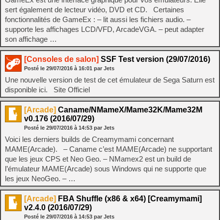
sert également de lecteur vidéo, DVD et CD. Certaines
fonctionnalités de GameEx : – lit aussi les fichiers audio. –
supporte les affichages LCD/VFD, ArcadeVGA. – peut adapter
son affichage …
[Consoles de salon]
SSF Test version (29/07/2016)
Posté le
29/07/2016
à
16:01
par Jets
Une nouvelle version de test de cet émulateur de Sega Saturn est
disponible ici. Site Officiel
[Arcade]
Caname/NMameX/Mame32K/Mame32M
v0.176 (2016/07/29)
Posté le
29/07/2016
à
14:53
par Jets
Voici les derniers builds de Creamymami concernant
MAME(Arcade). – Caname c’est MAME(Arcade) ne supportant
que les jeux CPS et Neo Geo. – NMamex2 est un build de
l’émulateur MAME(Arcade) sous Windows qui ne supporte que
les jeux NeoGeo. – …
[Arcade]
FBA Shuffle (x86 & x64) [Creamymami]
v2.4.0 (2016/07/29)
Posté le
29/07/2016
à
14:53
par Jets