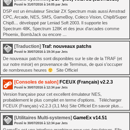
Posté le
31/07/2016
à
14:05
par Jets
DSP est un émulateur Sinclair ZX Spectrum mais aussi Amstrad
CPC, Arcade, NES, SMS, GameBoy, Coleco Vision, Chip8/Super
Chip8… développé par Leniad Soft 2003. Il supporte les
Spectrum 48K, Spectrum 128K et des jeux d’arcades comme
Phoenix, BombJack ou encore …
[Traduction]
Traf: nouveaux patchs
Posté le
30/07/2016
à
19:34
par Jets
De nouveaux patchs sont disponibles sur le site de la TRAF (et
sur notre miroir) en provenance de Terminus, de quoi s’occuper
de nombreuses heures
Site Officiel
[Consoles de salon]
FCEUX (Français) v2.2.3
Posté le
30/07/2016
à
12:34
par Jets
Version française pour cet excellent émulateur NES,
probablement le plus complet en terme d’options. Télécharger
FCEUX (Français) v2.2.3 (3,1 Mo) Site Officiel En savoir plus…
[Utilitaires Multi-systemes]
GameEx v14.51
Posté le
30/07/2016
à
12:34
par Jets
GameEx est une interface graphique pour vos émulateurs. Elle