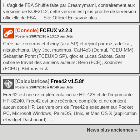
Il s’agit de FBA Shuffle faite par Creamymami, contrairement aux
versions de KOF2112, cette version est plus proche de la version
officielle de FBA. Site Officiel En savoir plus…
[Console]
FCEUX v2.2.3
Posté le
29/07/2016
à
13:13
par Jets
Créé par zeromus et rheiny (aka SP) et rejoint par mz, adelikat,
nitsujrehtona, Ugly Joe, maximus, CaH4e3 (Demul, FCEU-MM),
Sebastian Porst (FCEUXD SP), qfox et Lucas Sabota. Sans
oublié le travail des anciens auteurs: Bero (FCE), Xodnizel
(FCEU), Bbitmaster & …
[Calculatrices]
Free42 v1.5.8f
Posté le
29/07/2016
à
07:46
par Jets
Free42 est une ré-implémentation de HP-42S et de l’imprimante
HP-82240. Free42 est une réécriture complète et ne contient
aucun code HP. Les versions de Free42 s’exécutent sur Pocket
PC, Microsoft Windows, PalmOS, Unix, et Mac OS X (application
et widget Dashboard). …
News plus anciennes »