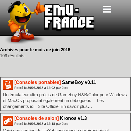
Archives pour le mois de juin 2018
106 résultats.
[Consoles portables]
SameBoy v0.11
Posté le
30/06/2018
à
14:02
par Jets
Un émulateur ultra précis de Gameboy N&B/Color pour Windows
et MacOs proposant également un débogueur. Les
changements ici Site Officiel En savoir plus…
[Consoles de salon]
Kronos v1.3
Posté le
30/06/2018
à
12:18
par Jets
Voici une version de UoYabause reprise par François et