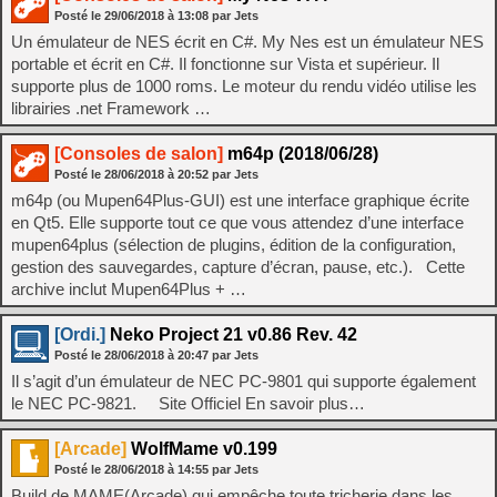
Posté le
29/06/2018
à
13:08
par Jets
Un émulateur de NES écrit en C#. My Nes est un émulateur NES
portable et écrit en C#. Il fonctionne sur Vista et supérieur. Il
supporte plus de 1000 roms. Le moteur du rendu vidéo utilise les
librairies .net Framework …
[Consoles de salon]
m64p (2018/06/28)
Posté le
28/06/2018
à
20:52
par Jets
m64p (ou Mupen64Plus-GUI) est une interface graphique écrite
en Qt5. Elle supporte tout ce que vous attendez d’une interface
mupen64plus (sélection de plugins, édition de la configuration,
gestion des sauvegardes, capture d’écran, pause, etc.). Cette
archive inclut Mupen64Plus + …
[Ordi.]
Neko Project 21 v0.86 Rev. 42
Posté le
28/06/2018
à
20:47
par Jets
Il s’agit d’un émulateur de NEC PC-9801 qui supporte également
le NEC PC-9821. Site Officiel En savoir plus…
[Arcade]
WolfMame v0.199
Posté le
28/06/2018
à
14:55
par Jets
Build de MAME(Arcade) qui empêche toute tricherie dans les