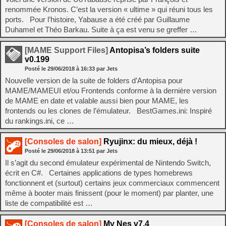
renommée Kronos. C’est la version « ultime » qui réuni tous les
ports. Pour l’histoire, Yabause a été créé par Guillaume
Duhamel et Théo Barkau. Suite à ça est venu se greffer …
[MAME Support Files]
Antopisa’s folders suite
v0.199
Posté le
29/06/2018
à
16:33
par Jets
Nouvelle version de la suite de folders d’Antopisa pour
MAME/MAMEUI et/ou Frontends conforme à la dernière version
de MAME en date et valable aussi bien pour MAME, les
frontends ou les clones de l’émulateur. BestGames.ini: Inspiré
du rankings.ini, ce …
[Consoles de salon]
Ryujinx: du mieux, déjà !
Posté le
29/06/2018
à
13:51
par Jets
Il s’agit du second émulateur expérimental de Nintendo Switch,
écrit en C#. Certaines applications de types homebrews
fonctionnent et (surtout) certains jeux commerciaux commencent
même à booter mais finissent (pour le moment) par planter, une
liste de compatibilité est …
[Consoles de salon]
My Nes v7.4