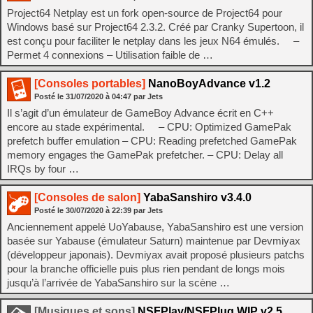
Project64 Netplay est un fork open-source de Project64 pour
Windows basé sur Project64 2.3.2. Créé par Cranky Supertoon, il
est conçu pour faciliter le netplay dans les jeux N64 émulés. –
Permet 4 connexions – Utilisation faible de …
[Consoles portables]
NanoBoyAdvance v1.2
Posté le
31/07/2020
à
04:47
par Jets
Il s’agit d’un émulateur de GameBoy Advance écrit en C++
encore au stade expérimental. – CPU: Optimized GamePak
prefetch buffer emulation – CPU: Reading prefetched GamePak
memory engages the GamePak prefetcher. – CPU: Delay all
IRQs by four …
[Consoles de salon]
YabaSanshiro v3.4.0
Posté le
30/07/2020
à
22:39
par Jets
Anciennement appelé UoYabause, YabaSanshiro est une version
basée sur Yabause (émulateur Saturn) maintenue par Devmiyax
(développeur japonais). Devmiyax avait proposé plusieurs patchs
pour la branche officielle puis plus rien pendant de longs mois
jusqu’à l’arrivée de YabaSanshiro sur la scène …
[Musiques et sons]
NSFPlay/NSFPlug WIP v2.5