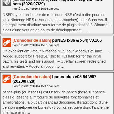
beta (2020/07/29)
Posté le
28/07/2020
à
16:14
par Jets
NSFPlay est un lecteur de musiques NSF c’est à dire pour les
jeux Nintendo NES (disquettes et cartouches) pour Windows. Il
est également distribué sous forme de plugin destiné à Winamp. Il
s’agit d’une version en cours de développement. …
[Consoles de salon]
puNES (x86 & x64) v0.106
Posté le
28/07/2020
à
15:51
par Jets
Un excellent émulateur Nintendo NES pour windows et linux. –
Added support for FreeBSD (thx to TCH68k for for the initial
patch, his tests and his support). – Overlay screen redesigned
and rewritten. – Added an option to …
[Consoles de salon]
bsnes-plus v05.64 WIP
(2020/07/28)
Posté le
28/07/2020
à
15:47
par Jets
bsnes-plus (ou bsnes+) est un fork de bsnes (basé sur bsnes-
classic) destiné à introduire de nouvelles fonctionnalités et
améliorations, la plupart visant au débogage. Il s’agit donc d’une
version améliorée de bsnes 073 ou l’on retrouve donc l’ancienne
interface ainsi …