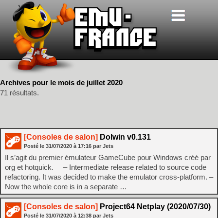
Archives pour le mois de juillet 2020
71 résultats.
[Consoles de salon]
Dolwin v0.131
Posté le
31/07/2020
à
17:16
par Jets
Il s’agit du premier émulateur GameCube pour Windows créé par
org et hotquick. – Intermediate release related to source code
refactoring. It was decided to make the emulator cross-platform. –
Now the whole core is in a separate …
[Consoles de salon]
Project64 Netplay (2020/07/30)
Posté le
31/07/2020
à
12:38
par Jets