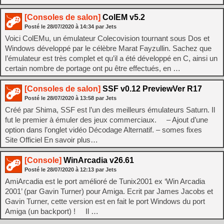
[Consoles de salon]
ColEM v5.2
Posté le
28/07/2020
à
14:34
par Jets
Voici ColEMu, un émulateur Colecovision tournant sous Dos et
Windows développé par le célèbre Marat Fayzullin. Sachez que
l’émulateur est très complet et qu’il a été développé en C, ainsi un
certain nombre de portage ont pu être effectués, en …
[Consoles de salon]
SSF v0.12 PreviewVer R17
Posté le
28/07/2020
à
13:58
par Jets
Créé par Shima, SSF est l’un des meilleurs émulateurs Saturn. Il
fut le premier à émuler des jeux commerciaux. – Ajout d’une
option dans l’onglet vidéo Décodage Alternatif. – somes fixes
Site Officiel En savoir plus…
[Console]
WinArcadia v26.61
Posté le
28/07/2020
à
12:13
par Jets
AmiArcadia est le port amélioré de Tunix2001 ex ‘Win Arcadia
2001’ (par Gavin Turner) pour Amiga. Ecrit par James Jacobs et
Gavin Turner, cette version est en fait le port Windows du port
Amiga (un backport) ! Il …