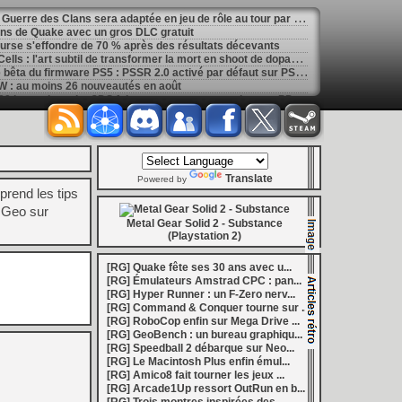
[
GK] La saga de romans La Guerre des Clans sera adaptée en jeu de rôle au tour par tour
ans de Quake avec un gros DLC gratuit
ourse s'effondre de 70 % après des résultats décevants
[
GK] Mémoire cash - Dead Cells : l'art subtil de transformer la mort en shoot de dopamine
[
LS] [PS5] Sony déploie une bêta du firmware PS5 : PSSR 2.0 activé par défaut sur PS5 Pro
 : au moins 26 nouveautés en août
[
LS] [3DS] 3DShell-next v1.00 le gestionnaire 3DS fait peau neuve avec un lecteur PDF et un moteur entièrement revu
marre de la Bourse
[
LS] [PS5] fan_target v0.1 un payload PS5 qui permet de personnaliser la température cible du ventilateur
ader passe en v0.9.1 avec le support de YouTube 01.009.253
[
GK] Preview : Onimusha : Way of the Sword s'égare-t-il dans son pseudo monde ouvert ?
: Fighting Souls n'aura pas de test aujourd'hui
Translate
 Electronics Repairs porte bien son nom
Powered by
prend les tips
 vous invite à regarder Netflix le 27 août à 21h
h : la gestion de bolides en plastique, c'est un métier
o Geo sur
of Mana, le jeu qui a ensorcelé une génération
Metal Gear Solid 2 - Substance
les ventes de Switch 2 dépassent déjà celles de la GameCube
(Playstation 2)
[
GK] Kingdom Hearts : accusé d'utiliser l'IA générative sur son visuel de promo, Square Enix invoque « l'erreur humaine »
s autour de Halo : Campaign Evolved
[RG] Quake fête ses 30 ans avec u...
[
GK] Inspiré par System Shock 2 et Doom 3, le FPS DERELIKT veut vous foutre la trouille à la fin 2026
[RG] Émulateurs Amstrad CPC : pan...
phismes Éclatants » arriveront sur Switch 2 en octobre
[RG] Hyper Runner : un F-Zero nerv...
[
LS] [XB360] Xbox360BadUpdate v1.3 l'exploit Xbox 360 gagne en fiabilité et ajoute un mode de récupération
[RG] Command & Conquer tourne sur ...
 : après un accueil mitigé, Game Freak va revoir sa copie
[RG] RoboCop enfin sur Mega Drive ...
e pour Champions Tactics, le jeu NFT ferme ses portes
[RG] GeoBench : un bureau graphiqu...
 : l'hymne ultime à la solitude a déjà quarante ans
[RG] Speedball 2 débarque sur Neo...
nd le maintien des jeux physiques pour les joueurs
[RG] Le Macintosh Plus enfin émul...
 27 veut apporter du sang neuf avec le mode The Grounds
[RG] Amico8 fait tourner les jeux ...
siders médiéval à petit prix pour la rentrée
[RG] Arcade1Up ressort OutRun en b...
eu inspiré des Zelda de la Game Boy arrivera à la rentrée 2026