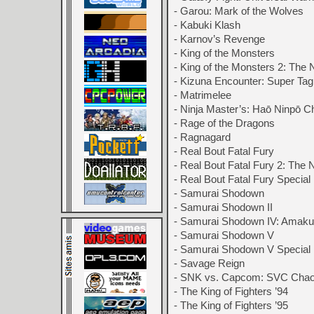
- Garou: Mark of the Wolves
- Kabuki Klash
- Karnov’s Revenge
- King of the Monsters
- King of the Monsters 2: The 
- Kizuna Encounter: Super Tag 
- Matrimelee
- Ninja Master’s: Haō Ninpō C
- Rage of the Dragons
- Ragnagard
- Real Bout Fatal Fury
- Real Bout Fatal Fury 2: Th
- Real Bout Fatal Fury Special
- Samurai Shodown
- Samurai Shodown II
- Samurai Shodown IV: Amak
- Samurai Shodown V
- Samurai Shodown V Special
- Savage Reign
- SNK vs. Capcom: SVC Cha
- The King of Fighters ’94
- The King of Fighters ’95