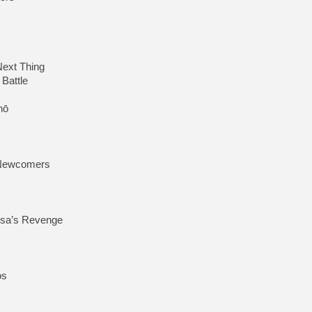
Next Thing
Battle
hō
e Newcomers
usa’s Revenge
os