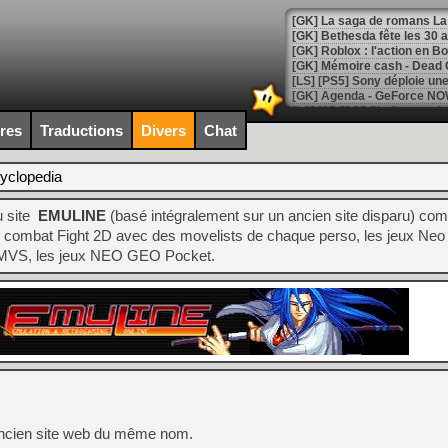
[GK] Bethesda fête les 30 
[GK] Roblox : l'action en B
[GK] Agenda - GeForce NOW
[GK] Devolver Digital en a 
ires
Traductions
Divers
Chat
[LS] [PS5] ps5-y2jb-autolo
yclopedia
[GK] Pourquoi Marvel Tokon 
[GK] Test : Restory : Chill
 site
EMULINE
(basé intégralement sur un ancien site disparu) com
[GK] GTA 6 : Rockstar Games
[GK] Hot Wheels Infinite Rus
 de combat Fight 2D avec des movelists de chaque perso, les jeux Ne
[GK] Mémoire cash - Secret 
MVS, les jeux NEO GEO Pocket.
[GK] Résultats Nintendo : 
[GK] Déjà des dégraissage
[GK] Minecraft et ses « Gra
[GK] Beast of Reincarnation
[GK] Ubisoft : fin de parti
[GK] Mémoire cash - Metroid
[GK] Dan Houser (GTA) défe
[GK] Comment EA Sports FC
[GK] Crimson Moon : un Dark
l'ancien site web du même nom.
[GK] Isle of Reveries : le j