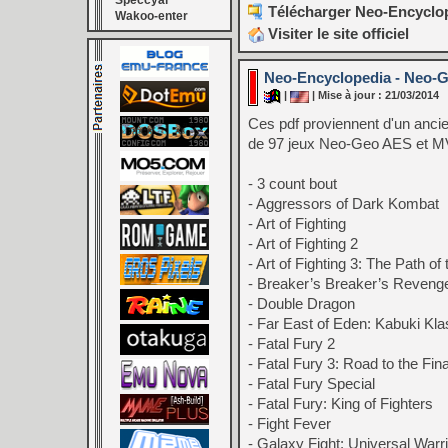
Speccyal
Télécharger Neo-Encyclop
Wakoo-enter
Visiter le site officiel
Neo-Encyclopedia - Neo-G
|
| Mise à jour : 21/03/2014
Ces pdf proviennent d'un ancien
de 97 jeux Neo-Geo AES et M
- 3 count bout
- Aggressors of Dark Kombat
- Art of Fighting
- Art of Fighting 2
- Art of Fighting 3: The Path of
- Breaker’s Breaker’s Reveng
- Double Dragon
- Far East of Eden: Kabuki Kla
- Fatal Fury 2
- Fatal Fury 3: Road to the Fina
- Fatal Fury Special
- Fatal Fury: King of Fighters
- Fight Fever
- Galaxy Fight: Universal Warr