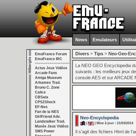
News
Emulateurs
Utilita
Divers
>
Tips
>
Neo-Geo-Enc
EmuFrance Forum
EmuFrance IRC
===================
La NEO GEO Encyclopedia du
Actus Jeux Vidéos
suivants : les meilleurs jeux
Arcade Fans
console AES et sur ARCADE 
Amiga Museum
Arkames Trad.
Bruno C. Zone
Calice
CBSata
CPS2Shock
EF-Nes
Fan de la NES
GirlFriend Adv.
Neo-Encyclopedia
Landstalker Trad.
|
| Mise à jour : 21/03/2014
Musée Jeux Vidéos
SMS Power
Il s'agit des fichiers Html de 