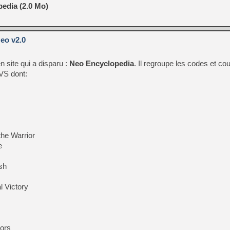
[GK] Moonlighter 2 : The En
edia (2.0 Mo)
[GK] Capcom relance Monste
eo v2.0
[GK] Le beat'em up The Walk
 site qui a disparu :
Neo Encyclopedia
. Il regroupe les codes et c
[GK] Endless Legend 2 : enf
VS dont:
[LS] [PS5] Le WebKit Userl
[GK] Oubliez Crazy Taxi, S
 the Warrior
[LS] [Switch] NSZ 5.0.0 es
e
sh
l Victory
iors