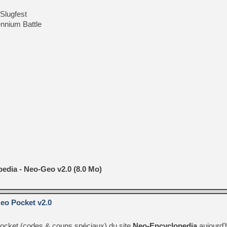
 Slugfest
lennium Battle
edia - Neo-Geo v2.0 (8.0 Mo)
eo Pocket v2.0
 Pocket (codes & coups spéciaux) du site
Neo-Encyclopedia
aujourd'h