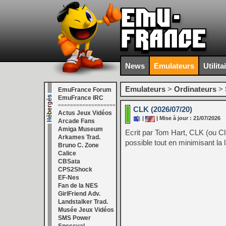
News
Emulateurs
Utilita
Emulateurs
>
Ordinateurs
>
EmuFrance Forum
EmuFrance IRC
===================
CLK (2026/07/20)
Actus Jeux Vidéos
|
| Mise à jour : 21/07/2026
Arcade Fans
Amiga Museum
Ecrit par Tom Hart, CLK (ou Cl
Arkames Trad.
possible tout en minimisant la 
Bruno C. Zone
Calice
CBSata
CPS2Shock
EF-Nes
Fan de la NES
GirlFriend Adv.
Landstalker Trad.
Musée Jeux Vidéos
SMS Power