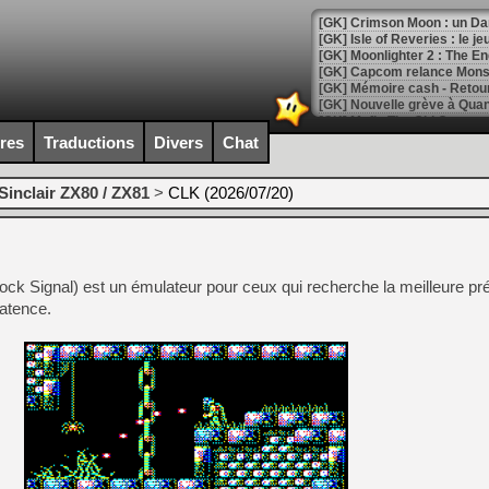
[GK] Crimson Moon : un Dark
[GK] Isle of Reveries : le j
[GK] Moonlighter 2 : The En
[GK] Capcom relance Monste
ires
Traductions
Divers
Chat
[Mo5] Deux inédits du Virtu
[GK] Le beat'em up The Walk
Sinclair ZX80 / ZX81
>
CLK (2026/07/20)
[GK] Endless Legend 2 : enf
[LS] [PS5] Le WebKit Userl
ock Signal) est un émulateur pour ceux qui recherche la meilleure pr
latence.
[GK] Oubliez Crazy Taxi, S
[LS] [Switch] NSZ 5.0.0 es
[GK] No More Room in Hell 2
[GK] Un chatbot Atelier Ryz
[GK] Mémoire cash - Splatte
[GK] Nvidia : le prix des 