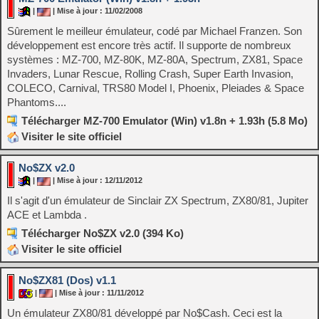
|
| Mise à jour : 11/02/2008
Sûrement le meilleur émulateur, codé par Michael Franzen. Son
développement est encore très actif. Il supporte de nombreux
systèmes : MZ-700, MZ-80K, MZ-80A, Spectrum, ZX81, Space
Invaders, Lunar Rescue, Rolling Crash, Super Earth Invasion,
COLECO, Carnival, TRS80 Model I, Phoenix, Pleiades & Space
Phantoms....
Télécharger MZ-700 Emulator (Win) v1.8n + 1.93h (5.8 Mo)
Visiter le site officiel
No$ZX v2.0
|
| Mise à jour : 12/11/2012
Il s'agit d'un émulateur de Sinclair ZX Spectrum, ZX80/81, Jupiter
ACE et Lambda .
Télécharger No$ZX v2.0 (394 Ko)
Visiter le site officiel
No$ZX81 (Dos) v1.1
|
| Mise à jour : 11/11/2012
Un émulateur ZX80/81 développé par No$Cash. Ceci est la