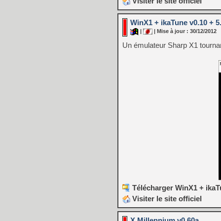
Visiter le site officiel
WinX1 + ikaTune v0.10 + 5
|
| Mise à jour : 30/12/2012
Un émulateur Sharp X1 tourna
Télécharger WinX1 + ikaTu
Visiter le site officiel
X Millennium v0.60a