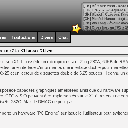
[LTF] Eté 2026 - Séquence 
[GK] Mistfall Hunter : déjà 
[GK] Wo Long 2 évolue avec
[GK] Crossfire : un TPS à 100
[LS] [PS5] Premiers signes 
ires
Traductions
Divers
Chat
Sharp X1 / X1Turbo / X1Twin
duit son X1. Il possède un microprocesseur Zilog Z80A, 64KB de RA
[Mo5] DOOM arrive en cart
[GK] Bethesda fête les 30 
ttes, une interface d'imprimante, une interface double pour manettes
[GK] Roblox : l'action en B
80x25 et un lecteur de disquettes double de 5.25 pouces. Il connu un
[GK] Agenda - GeForce NOW
isposede capacités graphiques améliorées ainsi que du hardware sup
[GK] Devolver Digital en a 
. CTC & SIO peuvent être implementés sur le X1 à travers une ca
[LS] [PS5] ps5-y2jb-autolo
uris/Rs-232C. Mais le DMAC ne peut pas.
[GK] Pourquoi Marvel Tokon 
orte un hardware "PC Engine" sur laquelle l'utilisateur peut switcher 
[GK] Test : Restory : Chill
[GK] GTA 6 : Rockstar Games
[GK] Hot Wheels Infinite Rus
[GK] Mémoire cash - Secret 