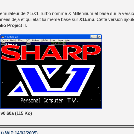
e l'émulateur de X1/X1 Turbo nommé X Millennium et basé sur la versi
nées déjà et qui était lui même basé sur
X1Emu
. Cette version ajou
ko Project II
.
v0.60a (115 Ko)
 (+WIP 14/02/2005)