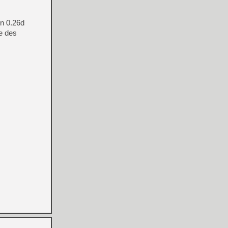
on 0.26d
te des