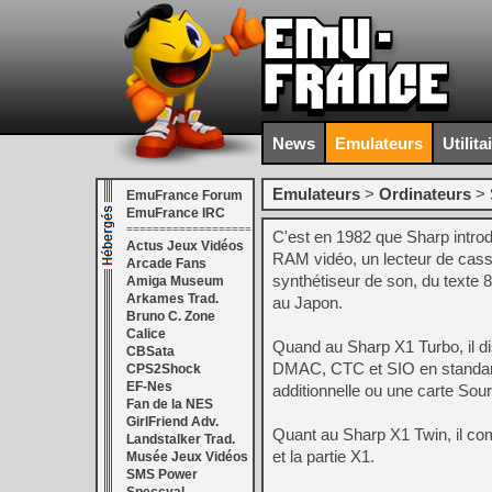
News
Emulateurs
Utilita
Emulateurs
>
Ordinateurs
>
EmuFrance Forum
EmuFrance IRC
===================
C'est en 1982 que Sharp intro
Actus Jeux Vidéos
RAM vidéo, un lecteur de casse
Arcade Fans
synthétiseur de son, du texte 
Amiga Museum
Arkames Trad.
au Japon.
Bruno C. Zone
Calice
Quand au Sharp X1 Turbo, il d
CBSata
DMAC, CTC et SIO en standard
CPS2Shock
EF-Nes
additionnelle ou une carte So
Fan de la NES
GirlFriend Adv.
Quant au Sharp X1 Twin, il comp
Landstalker Trad.
et la partie X1.
Musée Jeux Vidéos
SMS Power