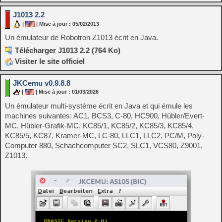
J1013 2.2
|
| Mise à jour : 05/02/2013
Un émulateur de Robotron Z1013 écrit en Java.
Télécharger J1013 2.2 (764 Ko)
Visiter le site officiel
JKCemu v0.9.8.8
|
| Mise à jour : 01/03/2026
Un émulateur multi-système écrit en Java et qui émule les
machines suivantes: AC1, BCS3, C-80, HC900, Hübler/Evert-
MC, Hübler-Grafik-MC, KC85/1, KC85/2, KC85/3, KC85/4,
KC85/5, KC87, Kramer-MC, LC-80, LLC1, LLC2, PC/M, Poly-
Computer 880, Schachcomputer SC2, SLC1, VCS80, Z9001,
Z1013.