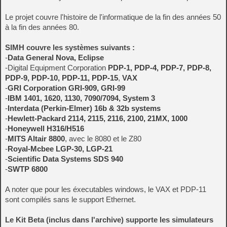
Le projet couvre l'histoire de l'informatique de la fin des années 50
à la fin des années 80.
SIMH couvre les systèmes suivants :
-
Data General Nova, Eclipse
-Digital Equipment Corporation
PDP-1, PDP-4, PDP-7, PDP-8,
PDP-9, PDP-10, PDP-11, PDP-15
,
VAX
-
GRI Corporation GRI-909, GRI-99
-
IBM 1401, 1620, 1130, 7090/7094, System 3
-
Interdata (Perkin-Elmer) 16b & 32b systems
-
Hewlett-Packard 2114, 2115, 2116, 2100, 21MX, 1000
-
Honeywell H316/H516
-
MITS Altair 8800
, avec le 8080 et le Z80
-
Royal-Mcbee LGP-30, LGP-21
-
Scientific Data Systems SDS 940
-
SWTP 6800
A noter que pour les éxecutables windows, le VAX et PDP-11
sont compilés sans le support Ethernet.
Le Kit Beta (inclus dans l'archive) supporte les simulateurs