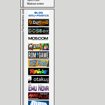
Speccyal
Wakoo-enter