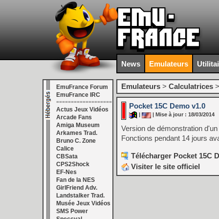
News
Emulateurs
Utilita
Emulateurs
>
Calculatrices
EmuFrance Forum
EmuFrance IRC
===================
Pocket 15C Demo v1.0
Actus Jeux Vidéos
|
| Mise à jour : 18/03/2014
Arcade Fans
Amiga Museum
Version de démonstration d'un
Arkames Trad.
Fonctions pendant 14 jours ava
Bruno C. Zone
Calice
Télécharger Pocket 15C D
CBSata
CPS2Shock
Visiter le site officiel
EF-Nes
Fan de la NES
GirlFriend Adv.
Landstalker Trad.
Musée Jeux Vidéos
SMS Power