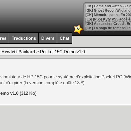
[Mo5] DOOM arrive en cart
[GK] Bethesda fête les 30 
ires
Traductions
Divers
Chat
[GK] Roblox : l'action en B
>
Hewlett-Packard
>
Pocket 15C Demo v1.0
[GK] Agenda - GeForce NOW
[GK] Devolver Digital en a 
[LS] [PS5] ps5-y2jb-autolo
 simulateur de HP-15C pour le système d'exploitation Pocket PC (W
[GK] Pourquoi Marvel Tokon 
nt d'expirer (la version complète coûte 13 $)
[GK] Test : Restory : Chill
[GK] GTA 6 : Rockstar Games
emo v1.0 (312 Ko)
[GK] Hot Wheels Infinite Rus
[GK] Mémoire cash - Secret 
[GK] Résultats Nintendo : 
[GK] Déjà des dégraissage
[Mo5] Brickboy cherche à r
[GK] Minecraft et ses « Gra