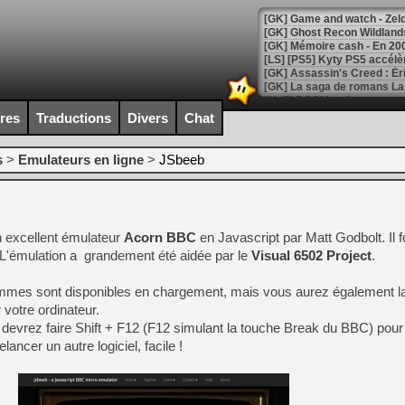
[Mo5] DOOM arrive en cart
[GK] Bethesda fête les 30 
ires
Traductions
Divers
Chat
[GK] Roblox : l'action en B
s
>
Emulateurs en ligne
>
JSbeeb
[GK] Agenda - GeForce NOW
[GK] Devolver Digital en a 
[LS] [PS5] ps5-y2jb-autolo
n excellent émulateur
Acorn BBC
en Javascript par Matt Godbolt. Il 
[GK] Pourquoi Marvel Tokon 
L'émulation a grandement été aidée par le
Visual 6502 Project
.
[GK] Test : Restory : Chill
[GK] GTA 6 : Rockstar Games
mmes sont disponibles en chargement, mais vous aurez également la 
[GK] Hot Wheels Infinite Rus
[GK] Mémoire cash - Secret 
 votre ordinateur.
[GK] Résultats Nintendo : 
 devrez faire Shift + F12 (F12 simulant la touche Break du BBC) pour 
lancer un autre logiciel, facile !
[GK] Déjà des dégraissage
[Mo5] Brickboy cherche à r
[GK] Minecraft et ses « Gra