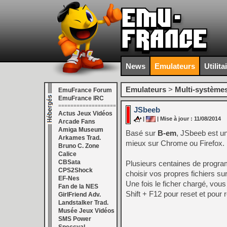
News
Emulateurs
Utilita
Emulateurs
>
Multi-système
EmuFrance Forum
EmuFrance IRC
===================
JSbeeb
Actus Jeux Vidéos
|
| Mise à jour : 11/08/2014
Arcade Fans
Amiga Museum
Basé sur
B-em
, JSbeeb est u
Arkames Trad.
mieux sur Chrome ou Firefox. 
Bruno C. Zone
Calice
CBSata
Plusieurs centaines de progra
CPS2Shock
choisir vos propres fichiers sur
EF-Nes
Une fois le ficher chargé, vous
Fan de la NES
Shift + F12 pour reset et pour re
GirlFriend Adv.
Landstalker Trad.
Musée Jeux Vidéos
SMS Power