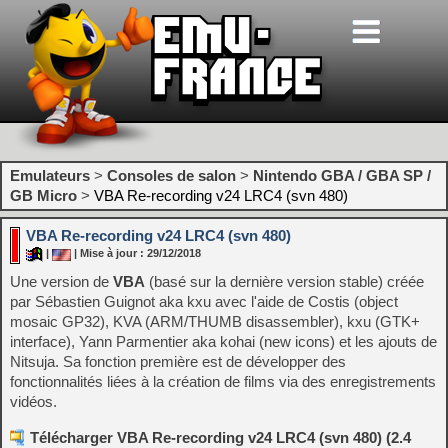
Emulateurs
>
Consoles de salon
>
Nintendo GBA / GBA SP /
GB Micro
>
VBA Re-recording v24 LRC4 (svn 480)
VBA Re-recording v24 LRC4 (svn 480)
|
| Mise à jour : 29/12/2018
Une version de
VBA
(basé sur la dernière version stable) créée
par Sébastien Guignot aka kxu avec l'aide de Costis (object
mosaic GP32), KVA (ARM/THUMB disassembler), kxu (GTK+
interface), Yann Parmentier aka kohai (new icons) et les ajouts de
Nitsuja. Sa fonction première est de développer des
fonctionnalités liées à la création de films via des enregistrements
vidéos.
Télécharger VBA Re-recording v24 LRC4 (svn 480) (2.4